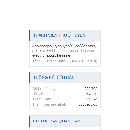
THÀNH VIÊN TRỰC TUYẾN
khoidongho
uyenuyen01
go88ecotop
,
,
,
socolivezzddcc
tinhtrieuan
danaseo
,
,
,
electricmotorbikesinnet
Tổng: 8 (Thành viên: 7, Khách: 1, Bots: 0)
THỐNG KÊ DIỄN ĐÀN
Đề tài thảo luận:
238,798
Bài viết:
254,230
Thành viên:
84,574
Thành viên mới nhất:
go88ecotop
CÓ THỂ BẠN QUAN TÂM