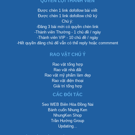
QUYỀN LỢI THÀNH VIÊN
Được chèn 1 link dofollow bài viết
Được chèn 1 link dofollow chữ ký
Chú ý:
-Đăng 3 bài mới có quyền chèn link
-Thành viên Thường - 1 chủ đề / ngày
-Thành viên VIP - 10 chủ đề / ngày
-Hết quyền đăng chủ để vẫn có thể reply hoặc commment
RAO VẶT CHÚ Ý
Rao vặt tổng hợp
Rao vặt nhà đất
Rao vặt mỹ phẩm làm đẹp
Rao vặt điện thoại
Giải trí tổng hợp
CÁC ĐỐI TÁC
Seo WEB Biên Hòa Đồng Nai
Bánh cuốn Nhung Ken
NhungKen Shop
Trần Hướng Group
Updating...