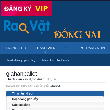
TRANG CHỦ
THÀNH VIÊN
ĐĂNG NHẬP
Trang chủ
Thành viên
giahanpallet
Hoạt động gần đây
New Profile Posts
...
giahanpallet
Thành viên xây dựng 4rum
, Nữ, 32
giahanpallet được nhìn thấy lần cuối:
18/10/25
Tin nhắn hồ sơ
Hoạt động gần đây
Các bài đăng