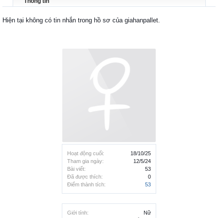
Thông tin
Hiện tại không có tin nhắn trong hồ sơ của giahanpallet.
Hoạt động cuối:
18/10/25
Tham gia ngày:
12/5/24
Bài viết:
53
Đã được thích:
0
Điểm thành tích:
53
Giới tính:
Nữ