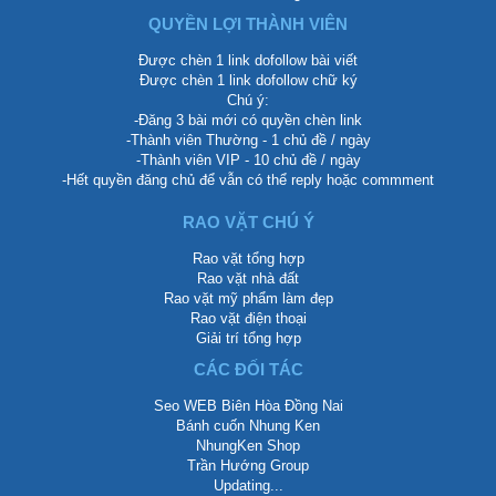
QUYỀN LỢI THÀNH VIÊN
Được chèn 1 link dofollow bài viết
Được chèn 1 link dofollow chữ ký
Chú ý:
-Đăng 3 bài mới có quyền chèn link
-Thành viên Thường - 1 chủ đề / ngày
-Thành viên VIP - 10 chủ đề / ngày
-Hết quyền đăng chủ để vẫn có thể reply hoặc commment
RAO VẶT CHÚ Ý
Rao vặt tổng hợp
Rao vặt nhà đất
Rao vặt mỹ phẩm làm đẹp
Rao vặt điện thoại
Giải trí tổng hợp
CÁC ĐỐI TÁC
Seo WEB Biên Hòa Đồng Nai
Bánh cuốn Nhung Ken
NhungKen Shop
Trần Hướng Group
Updating...