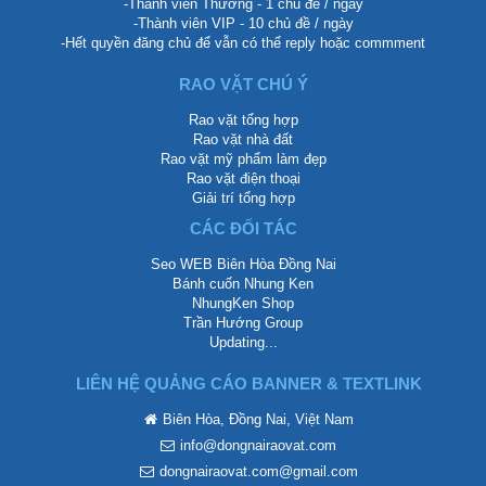
-Thành viên Thường - 1 chủ đề / ngày
-Thành viên VIP - 10 chủ đề / ngày
-Hết quyền đăng chủ để vẫn có thể reply hoặc commment
RAO VẶT CHÚ Ý
Rao vặt tổng hợp
Rao vặt nhà đất
Rao vặt mỹ phẩm làm đẹp
Rao vặt điện thoại
Giải trí tổng hợp
CÁC ĐỐI TÁC
Seo WEB Biên Hòa Đồng Nai
Bánh cuốn Nhung Ken
NhungKen Shop
Trần Hướng Group
Updating...
LIÊN HỆ QUẢNG CÁO BANNER & TEXTLINK
Biên Hòa, Đồng Nai, Việt Nam
info@dongnairaovat.com
dongnairaovat.com@gmail.com