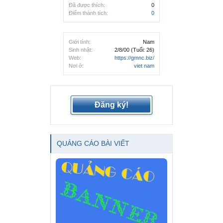
Đã được thích:
0
Điểm thành tích:
0
Giới tính:
Nam
Sinh nhật:
2/8/00
(Tuổi: 26)
Web:
https://gmnc.biz/
Nơi ở:
viet nam
Đăng ký!
QUẢNG CÁO BÀI VIẾT