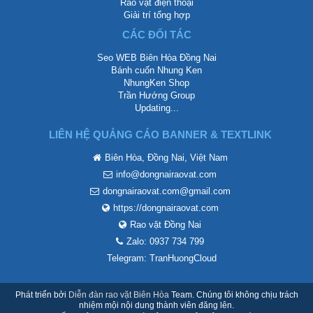
Rao vặt điện thoại
Giải trí tổng hợp
CÁC ĐỐI TÁC
Seo WEB Biên Hòa Đồng Nai
Bánh cuốn Nhung Ken
NhungKen Shop
Trần Hướng Group
Updating...
LIÊN HỆ QUẢNG CÁO BANNER & TEXTLINK
Biên Hòa, Đồng Nai, Việt Nam
info@dongnairaovat.com
dongnairaovat.com@gmail.com
https://dongnairaovat.com
Rao vặt Đồng Nai
Zalo: 0937 734 799
Telegram: TranHuongCloud
Phát triển bởi
Diễn đàn rao vặt Biên Hòa
Team. Chúng tôi không chịu trách
nhiệm mội nội dung thành viên đăng lên.