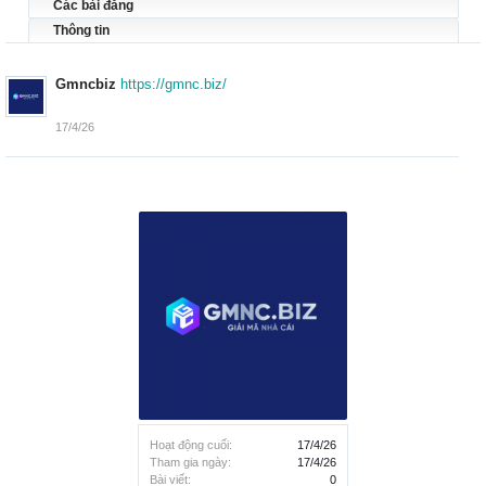
Các bài đăng
Thông tin
Gmncbiz
https://gmnc.biz/
17/4/26
Hoạt động cuối:
17/4/26
Tham gia ngày:
17/4/26
Bài viết:
0