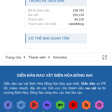
THỐNG KÊ DIỄN ĐÀN
Đề tài thảo luận:
238,702
Bài viết:
254,134
Thành viên:
84,220
Thành viên mới nhất:
vsbet68org
CÓ THỂ BẠN QUAN TÂM
Trang chủ
Thành viên
Gmncbiz
DIỄN ĐÀN RAO VẶT BIÊN HÒA ĐỒNG NAI
Diễn đàn rao vặt Biên Hòa Đồng Nai
hiệu quả nhất.
Diễn đàn
có PR
tốt, index nhanh, đầy đủ các lĩnh vực cho thành viên
rao vặt
tại thị
trường Biên Hòa, Đồng Nai cũng như các tỉnh lân cận.