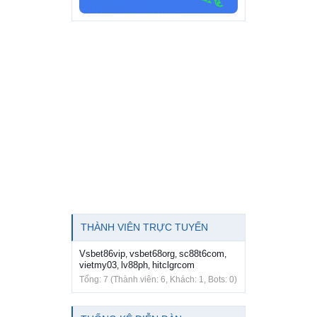
THÀNH VIÊN TRỰC TUYẾN
Vsbet86vip
vsbet68org
sc88t6com
,
,
,
vietmy03
lv88ph
hitclgrcom
,
,
Tổng: 7 (Thành viên: 6, Khách: 1, Bots: 0)