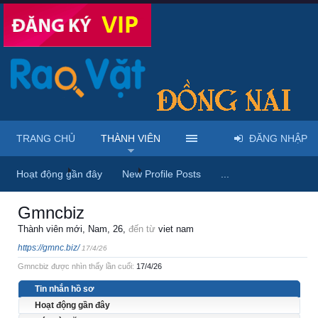
TRANG CHỦ
THÀNH VIÊN
ĐĂNG NHẬP
Trang chủ
Thành viên
Gmncbiz
Hoạt động gần đây
New Profile Posts
...
Gmncbiz
Thành viên mới
, Nam, 26,
đến từ
viet nam
https://gmnc.biz/
17/4/26
Gmncbiz được nhìn thấy lần cuối:
17/4/26
Tin nhắn hồ sơ
Hoạt động gần đây