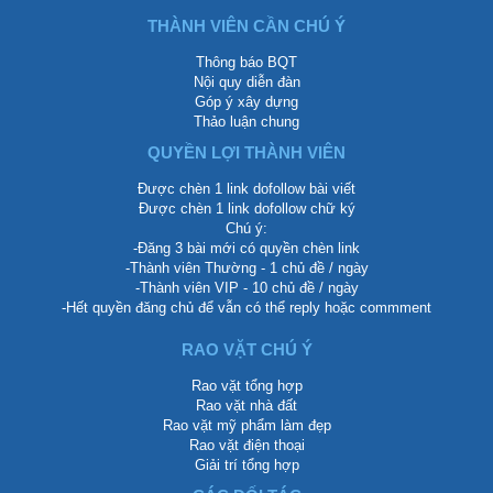
THÀNH VIÊN CẦN CHÚ Ý
Thông báo BQT
Nội quy diễn đàn
Góp ý xây dựng
Thảo luận chung
QUYỀN LỢI THÀNH VIÊN
Được chèn 1 link dofollow bài viết
Được chèn 1 link dofollow chữ ký
Chú ý:
-Đăng 3 bài mới có quyền chèn link
-Thành viên Thường - 1 chủ đề / ngày
-Thành viên VIP - 10 chủ đề / ngày
-Hết quyền đăng chủ để vẫn có thể reply hoặc commment
RAO VẶT CHÚ Ý
Rao vặt tổng hợp
Rao vặt nhà đất
Rao vặt mỹ phẩm làm đẹp
Rao vặt điện thoại
Giải trí tổng hợp