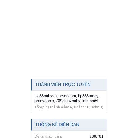
THÀNH VIÊN TRỰC TUYẾN
Ug88babyvn
betdecom
kp886today
,
,
,
phtayaphio
789clubzbaby
lalmoniH
,
,
Tổng: 7 (Thành viên: 6, Khách: 1, Bots: 0)
THỐNG KÊ DIỄN ĐÀN
Đề tài thảo luận:
238,781