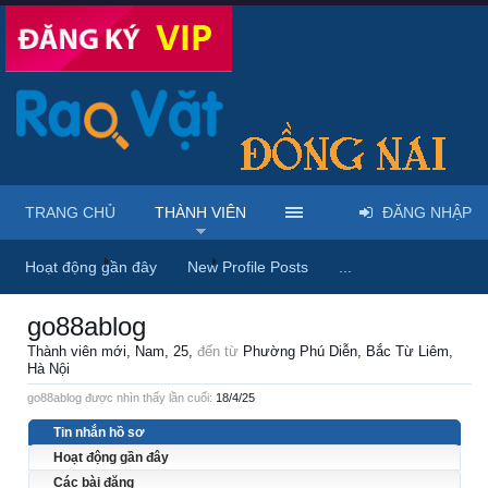
TRANG CHỦ
THÀNH VIÊN
ĐĂNG NHẬP
Trang chủ
Thành viên
go88ablog
Hoạt động gần đây
New Profile Posts
...
go88ablog
Thành viên mới
, Nam, 25,
đến từ
Phường Phú Diễn, Bắc Từ Liêm,
Hà Nội
go88ablog được nhìn thấy lần cuối:
18/4/25
Tin nhắn hồ sơ
Hoạt động gần đây
Các bài đăng