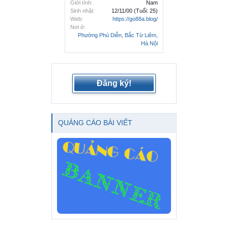
Giới tính:
Nam
Sinh nhật:
12/11/00
(Tuổi: 25)
Web:
https://go88a.blog/
Nơi ở:
Phường Phú Diễn, Bắc Từ Liêm,
Hà Nội
Đăng ký!
QUẢNG CÁO BÀI VIẾT