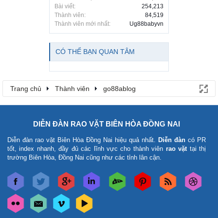
Bài viết:
254,213
Thành viên:
84,519
Thành viên mới nhất:
Ug88babyvn
CÓ THỂ BẠN QUAN TÂM
Trang chủ
Thành viên
go88ablog
DIỄN ĐÀN RAO VẶT BIÊN HÒA ĐỒNG NAI
Diễn đàn rao vặt Biên Hòa Đồng Nai
hiệu quả nhất.
Diễn đàn
có PR
tốt, index nhanh, đầy đủ các lĩnh vực cho thành viên
rao vặt
tại thị
trường Biên Hòa, Đồng Nai cũng như các tỉnh lân cận.