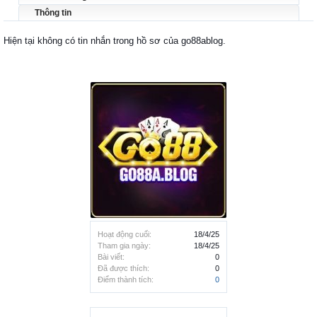
Thông tin
Hiện tại không có tin nhắn trong hồ sơ của go88ablog.
Hoạt động cuối:
18/4/25
Tham gia ngày:
18/4/25
Bài viết:
0
Đã được thích:
0
Điểm thành tích:
0