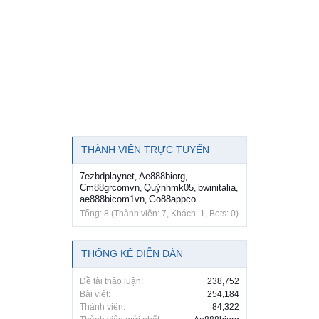
THÀNH VIÊN TRỰC TUYẾN
7ezbdplaynet
Ae888biorg
,
,
Cm88grcomvn
Quỳnhmk05
bwinitalia
,
,
,
ae888bicom1vn
Go88appco
,
Tổng: 8 (Thành viên: 7, Khách: 1, Bots: 0)
THỐNG KÊ DIỄN ĐÀN
Đề tài thảo luận:
238,752
Bài viết:
254,184
Thành viên:
84,322