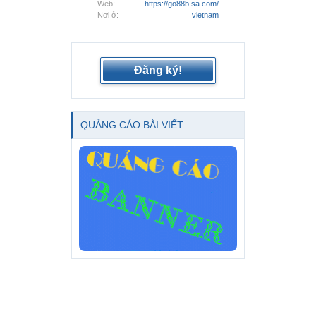
Web:
https://go88b.sa.com/
Nơi ở:
vietnam
Đăng ký!
QUẢNG CÁO BÀI VIẾT