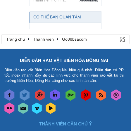
Thành viên mới nhất:
Ae888biorg
CÓ THỂ BẠN QUAN TÂM
Trang chủ
Thành viên
Go88bsacom
DIỄN ĐÀN RAO VẶT BIÊN HÒA ĐỒNG NAI
Diễn đàn rao vặt Biên Hòa Đồng Nai
hiệu quả nhất.
Diễn đàn
có PR
tốt, index nhanh, đầy đủ các lĩnh vực cho thành viên
rao vặt
tại thị
trường Biên Hòa, Đồng Nai cũng như các tỉnh lân cận.
THÀNH VIÊN CẦN CHÚ Ý