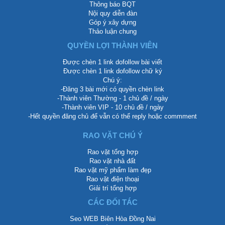
Thông báo BQT
Nội quy diễn đàn
Góp ý xây dựng
Thảo luận chung
QUYỀN LỢI THÀNH VIÊN
Được chèn 1 link dofollow bài viết
Được chèn 1 link dofollow chữ ký
Chú ý:
-Đăng 3 bài mới có quyền chèn link
-Thành viên Thường - 1 chủ đề / ngày
-Thành viên VIP - 10 chủ đề / ngày
-Hết quyền đăng chủ để vẫn có thể reply hoặc commment
RAO VẶT CHÚ Ý
Rao vặt tổng hợp
Rao vặt nhà đất
Rao vặt mỹ phẩm làm đẹp
Rao vặt điện thoại
Giải trí tổng hợp
CÁC ĐỐI TÁC
Seo WEB Biên Hòa Đồng Nai