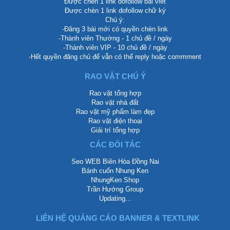
Được chèn 1 link dofollow bài viết
Được chèn 1 link dofollow chữ ký
Chú ý:
-Đăng 3 bài mới có quyền chèn link
-Thành viên Thường - 1 chủ đề / ngày
-Thành viên VIP - 10 chủ đề / ngày
-Hết quyền đăng chủ để vẫn có thể reply hoặc commment
RAO VẶT CHÚ Ý
Rao vặt tổng hợp
Rao vặt nhà đất
Rao vặt mỹ phẩm làm đẹp
Rao vặt điện thoại
Giải trí tổng hợp
CÁC ĐỐI TÁC
Seo WEB Biên Hòa Đồng Nai
Bánh cuốn Nhung Ken
NhungKen Shop
Trần Hướng Group
Updating...
LIÊN HỆ QUẢNG CÁO BANNER & TEXTLINK