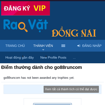
TRANG CHỦ
THÀNH VIÊN
ĐĂNG NHẬP
Trang chủ
Thành viên
go88runcom
Hoạt động gần đây
New Profile Posts
...
Điểm thưởng dành cho go88runcom
go88runcom has not been awarded any trophies yet.
Xem tất cả thành tích có thể đạt được