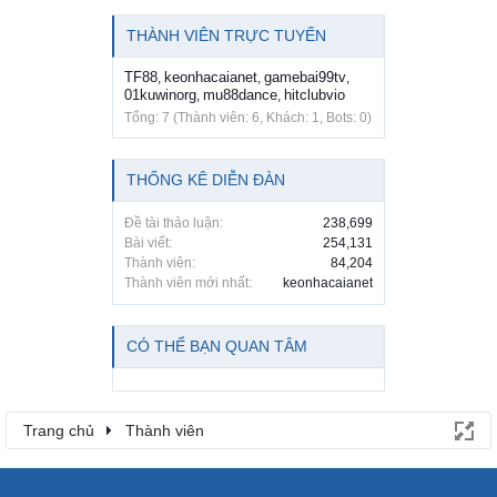
THÀNH VIÊN TRỰC TUYẾN
TF88
keonhacaianet
gamebai99tv
,
,
,
01kuwinorg
mu88dance
hitclubvio
,
,
Tổng: 7 (Thành viên: 6, Khách: 1, Bots: 0)
THỐNG KÊ DIỄN ĐÀN
Đề tài thảo luận:
238,699
Bài viết:
254,131
Thành viên:
84,204
Thành viên mới nhất:
keonhacaianet
CÓ THỂ BẠN QUAN TÂM
Trang chủ
Thành viên