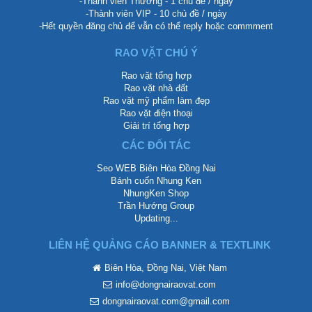
-Thành viên Thường - 1 chủ đề / ngày
-Thành viên VIP - 10 chủ đề / ngày
-Hết quyền đăng chủ để vẫn có thể reply hoặc commment
RAO VẶT CHÚ Ý
Rao vặt tổng hợp
Rao vặt nhà đất
Rao vặt mỹ phẩm làm đẹp
Rao vặt điện thoại
Giải trí tổng hợp
CÁC ĐỐI TÁC
Seo WEB Biên Hòa Đồng Nai
Bánh cuốn Nhung Ken
NhungKen Shop
Trần Hướng Group
Updating...
LIÊN HỆ QUẢNG CÁO BANNER & TEXTLINK
Biên Hòa, Đồng Nai, Việt Nam
info@dongnairaovat.com
dongnairaovat.com@gmail.com