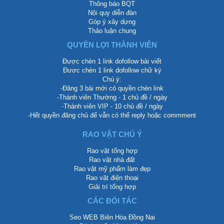
Thông báo BQT
Nội quy diễn đàn
Góp ý xây dựng
Thảo luận chung
QUYỀN LỢI THÀNH VIÊN
Được chèn 1 link dofollow bài viết
Được chèn 1 link dofollow chữ ký
Chú ý:
-Đăng 3 bài mới có quyền chèn link
-Thành viên Thường - 1 chủ đề / ngày
-Thành viên VIP - 10 chủ đề / ngày
-Hết quyền đăng chủ để vẫn có thể reply hoặc commment
RAO VẶT CHÚ Ý
Rao vặt tổng hợp
Rao vặt nhà đất
Rao vặt mỹ phẩm làm đẹp
Rao vặt điện thoại
Giải trí tổng hợp
CÁC ĐỐI TÁC
Seo WEB Biên Hòa Đồng Nai