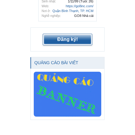
Sinh nhật:
1/11/99
(Tuổi: 26)
Web:
https://go8inc.com/
Nơi ở:
Quận Bình Thạnh, TP. HCM
Nghề nghiệp:
GO8 Nhà cái
Đăng ký!
QUẢNG CÁO BÀI VIẾT