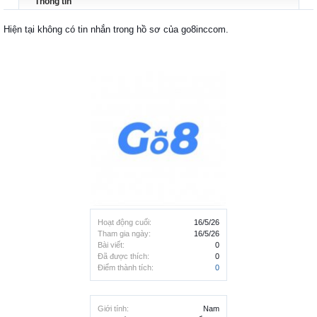
Thông tin
Hiện tại không có tin nhắn trong hồ sơ của go8inccom.
Hoạt động cuối:
16/5/26
Tham gia ngày:
16/5/26
Bài viết:
0
Đã được thích:
0
Điểm thành tích:
0
Giới tính:
Nam