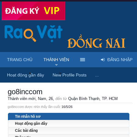
TRANG CHỦ
THÀNH VIÊN
ĐĂNG NHẬP
Trang chủ
Thành viên
go8inccom
Hoạt động gần đây
New Profile Posts
...
go8inccom
Thành viên mới
, Nam, 26,
đến từ
Quận Bình Thạnh, TP. HCM
go8inccom được nhìn thấy lần cuối:
16/5/26
Tin nhắn hồ sơ
Hoạt động gần đây
Các bài đăng