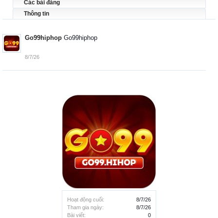
Các bài đăng
Thông tin
Go99hiphop
Go99hiphop
8/7/26
Hoạt động cuối:
8/7/26
Tham gia ngày:
8/7/26
Bài viết:
0