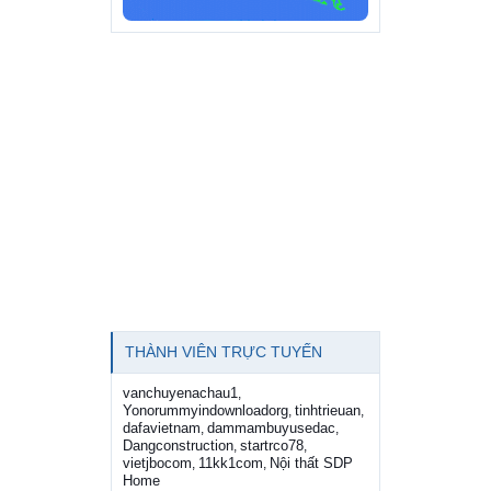
THÀNH VIÊN TRỰC TUYẾN
vanchuyenachau1
,
Yonorummyindownloadorg
tinhtrieuan
,
,
dafavietnam
dammambuyusedac
,
,
Dangconstruction
startrco78
,
,
vietjbocom
11kk1com
Nội thất SDP
,
,
Home