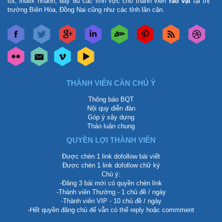
tốt, index nhanh, đầy đủ các lĩnh vực cho thành viên
rao vặt
tại thị
trường Biên Hòa, Đồng Nai cũng như các tỉnh lân cận.
THÀNH VIÊN CẦN CHÚ Ý
Thông báo BQT
Nội quy diễn đàn
Góp ý xây dựng
Thảo luận chung
QUYỀN LỢI THÀNH VIÊN
Được chèn 1 link dofollow bài viết
Được chèn 1 link dofollow chữ ký
Chú ý:
-Đăng 3 bài mới có quyền chèn link
-Thành viên Thường - 1 chủ đề / ngày
-Thành viên VIP - 10 chủ đề / ngày
-Hết quyền đăng chủ để vẫn có thể reply hoặc commment