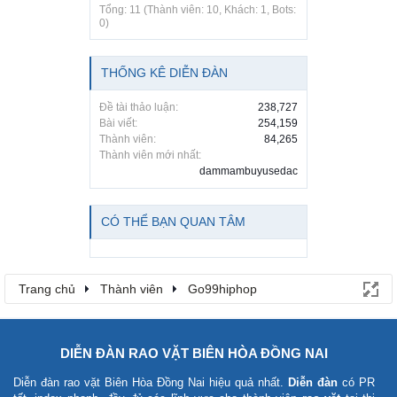
Tổng: 11 (Thành viên: 10, Khách: 1, Bots:
0)
THỐNG KÊ DIỄN ĐÀN
Đề tài thảo luận:
238,727
Bài viết:
254,159
Thành viên:
84,265
Thành viên mới nhất:
dammambuyusedac
CÓ THỂ BẠN QUAN TÂM
Trang chủ
Thành viên
Go99hiphop
DIỄN ĐÀN RAO VẶT BIÊN HÒA ĐỒNG NAI
Diễn đàn rao vặt Biên Hòa Đồng Nai
hiệu quả nhất.
Diễn đàn
có PR