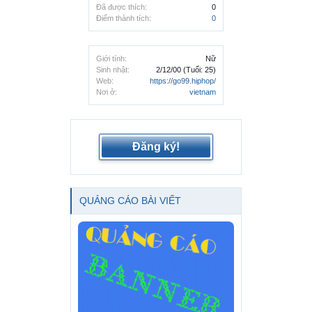
Đã được thích:
0
Điểm thành tích:
0
Giới tính:
Nữ
Sinh nhật:
2/12/00
(Tuổi: 25)
Web:
https://go99.hiphop/
Nơi ở:
vietnam
Đăng ký!
QUẢNG CÁO BÀI VIẾT