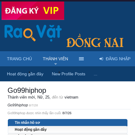
TRANG CHỦ
THÀNH VIÊN
ĐĂNG NHẬP
Trang chủ
Thành viên
Go99hiphop
Hoạt động gần đây
New Profile Posts
...
Go99hiphop
Thành viên mới
, Nữ, 25,
đến từ
vietnam
Go99hiphop
8/7/26
Go99hiphop được nhìn thấy lần cuối:
8/7/26
Tin nhắn hồ sơ
Hoạt động gần đây