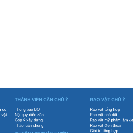
THÀNH VIÊN CẦN CHÚ Ý
RAO VẶT CHÚ Ý
n
có
Thông báo BQT
Rao vặt tổng hợp
 vặt
Nội quy diễn đàn
Rao vặt nhà đất
.
Góp ý xây dựng
Rao vặt mỹ phẩm làm đ
Thảo luận chung
Rao vặt điện thoại
Giải trí tổng hợp