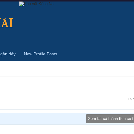
 gần đây
New Profile Posts
Thư
Xem tất cả thành tích có 