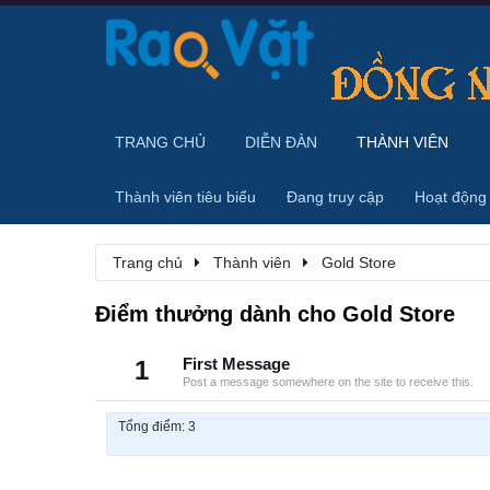
TRANG CHỦ
DIỄN ĐÀN
THÀNH VIÊN
Thành viên tiêu biểu
Đang truy cập
Hoạt động
Trang chủ
Thành viên
Gold Store
Điểm thưởng dành cho Gold Store
1
First Message
Post a message somewhere on the site to receive this.
Tổng điểm: 3