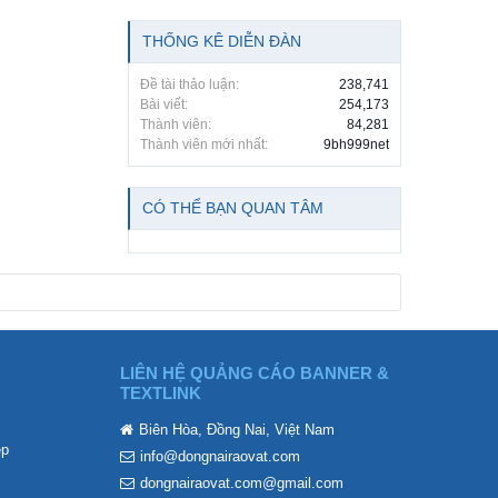
THỐNG KÊ DIỄN ĐÀN
Đề tài thảo luận:
238,741
Bài viết:
254,173
Thành viên:
84,281
Thành viên mới nhất:
9bh999net
CÓ THỂ BẠN QUAN TÂM
LIÊN HỆ QUẢNG CÁO BANNER &
TEXTLINK
Biên Hòa, Đồng Nai, Việt Nam
ẹp
info@dongnairaovat.com
dongnairaovat.com@gmail.com