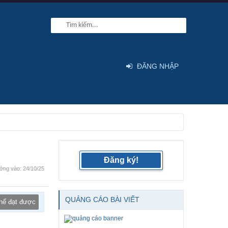
ĐĂNG NHẬP
Đăng ký!
ởng vào:
24/10/25
QUẢNG CÁO BÀI VIẾT
thể đạt được