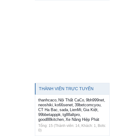
THÀNH VIÊN TRỰC TUYẾN
thanhcaco
Nội Thất CaCo
9bh999net
,
,
,
neoshiki
ko66senet
39betcomcyou
,
,
,
CT Ha Bac
sada
LienMi
Gia Kiệt
,
,
,
,
99bbetapppk
tg88altpro
,
,
good88kitchen
Xe Nâng Hiệp Phát
,
Tổng: 15 (Thành viên: 14, Khách: 1, Bots:
0)