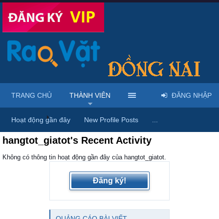
TRANG CHỦ
THÀNH VIÊN
ĐĂNG NHẬP
Trang chủ
Thành viên
Hoạt động gần đây
New Profile Posts
...
hangtot_giatot's Recent Activity
Không có thông tin hoạt động gần đây của hangtot_giatot.
Đăng ký!
QUẢNG CÁO BÀI VIẾT