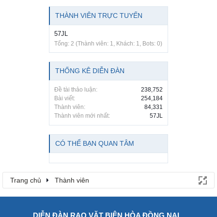
THÀNH VIÊN TRỰC TUYẾN
57JL
Tổng: 2 (Thành viên: 1, Khách: 1, Bots: 0)
THỐNG KÊ DIỄN ĐÀN
Đề tài thảo luận:
238,752
Bài viết:
254,184
Thành viên:
84,331
Thành viên mới nhất:
57JL
CÓ THỂ BẠN QUAN TÂM
Trang chủ
Thành viên
DIỄN ĐÀN RAO VẶT BIÊN HÒA ĐỒNG NAI