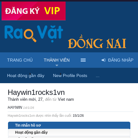
TRANG CHỦ
THÀNH VIÊN
ĐĂNG NHẬP
Trang chủ
Thành viên
Haywin1rocks1vn
Hoạt động gần đây
New Profile Posts
...
Haywin1rocks1vn
Thành viên mới
, 27,
đến từ
Viet nam
HAYWIN
14/1/26
Haywin1rocks1vn được nhìn thấy lần cuối:
15/1/26
Tin nhắn hồ sơ
Hoạt động gần đây