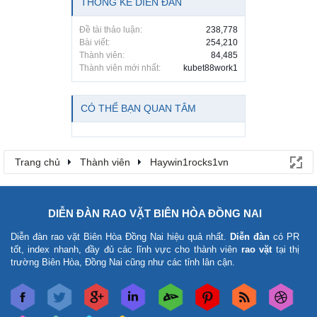
THỐNG KÊ DIỄN ĐÀN
Đề tài thảo luận:
238,778
Bài viết:
254,210
Thành viên:
84,485
Thành viên mới nhất:
kubet88work1
CÓ THỂ BẠN QUAN TÂM
Trang chủ
Thành viên
Haywin1rocks1vn
DIỄN ĐÀN RAO VẶT BIÊN HÒA ĐỒNG NAI
Diễn đàn rao vặt Biên Hòa Đồng Nai
hiệu quả nhất.
Diễn đàn
có PR
tốt, index nhanh, đầy đủ các lĩnh vực cho thành viên
rao vặt
tại thị
trường Biên Hòa, Đồng Nai cũng như các tỉnh lân cận.