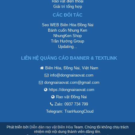
Rao vặt điện thoại
Giải trí tổng hợp
CÁC ĐỐI TÁC
Seo WEB Biên Hòa Đồng Nai
Bánh cuốn Nhung Ken
NhungKen Shop
Trần Hướng Group
Updating...
LIÊN HỆ QUẢNG CÁO BANNER & TEXTLINK
Biên Hòa, Đồng Nai, Việt Nam
info@dongnairaovat.com
dongnairaovat.com@gmail.com
https://dongnairaovat.com
Rao vặt Đồng Nai
Zalo: 0937 734 799
Telegram: TranHuongCloud
Phát triển bởi
Diễn đàn rao vặt Biên Hòa
Team. Chúng tôi không chịu trách
nhiệm mội nội dung thành viên đăng lên.