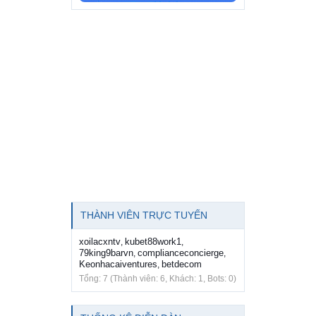
THÀNH VIÊN TRỰC TUYẾN
xoilacxntv
kubet88work1
,
,
79king9barvn
complianceconcierge
,
,
Keonhacaiventures
betdecom
,
Tổng: 7 (Thành viên: 6, Khách: 1, Bots: 0)