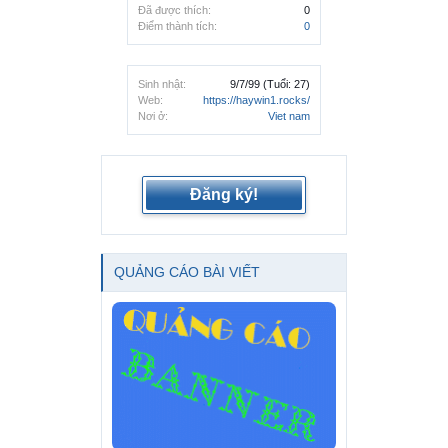
Đã được thích:
0
Điểm thành tích:
0
Sinh nhật:
9/7/99
(Tuổi: 27)
Web:
https://haywin1.rocks/
Nơi ở:
Viet nam
Đăng ký!
QUẢNG CÁO BÀI VIẾT