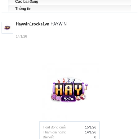
Các bài đăng
Thông tin
Haywin1rocks1vn
HAYWIN
14/1/26
Hoạt động cuối:
15/1/26
Tham gia ngày:
14/1/26
Bài viết:
0