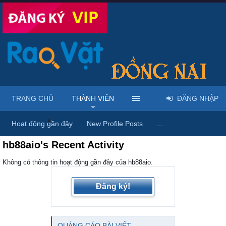
TRANG CHỦ
THÀNH VIÊN
ĐĂNG NHẬP
Trang chủ
Thành viên
Hoạt động gần đây
New Profile Posts
...
hb88aio's Recent Activity
Không có thông tin hoạt động gần đây của hb88aio.
Đăng ký!
QUẢNG CÁO BÀI VIẾT