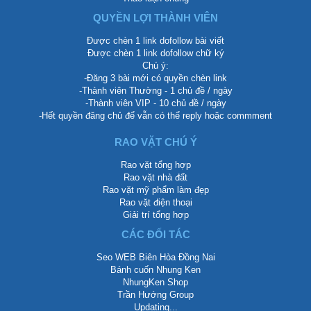
QUYỀN LỢI THÀNH VIÊN
Được chèn 1 link dofollow bài viết
Được chèn 1 link dofollow chữ ký
Chú ý:
-Đăng 3 bài mới có quyền chèn link
-Thành viên Thường - 1 chủ đề / ngày
-Thành viên VIP - 10 chủ đề / ngày
-Hết quyền đăng chủ để vẫn có thể reply hoặc commment
RAO VẶT CHÚ Ý
Rao vặt tổng hợp
Rao vặt nhà đất
Rao vặt mỹ phẩm làm đẹp
Rao vặt điện thoại
Giải trí tổng hợp
CÁC ĐỐI TÁC
Seo WEB Biên Hòa Đồng Nai
Bánh cuốn Nhung Ken
NhungKen Shop
Trần Hướng Group
Updating...