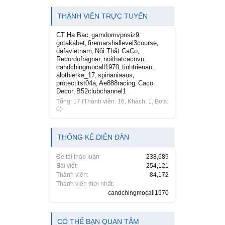
THÀNH VIÊN TRỰC TUYẾN
CT Ha Bac
gamdomvpnsiz9
,
,
gotakabet
firemarshallevel3course
,
,
dafavietnam
Nội Thất CaCo
,
,
Recordofragnar
noithatcacovn
,
,
candchingmocall1970
tinhtrieuan
,
,
alothietke_17
spinaniaaus
,
,
protectitst04a
Ae888racing
Caco
,
,
Decor
B52clubchannel1
,
Tổng: 17 (Thành viên: 16, Khách: 1, Bots:
0)
THỐNG KÊ DIỄN ĐÀN
Đề tài thảo luận:
238,689
Bài viết:
254,121
Thành viên:
84,172
Thành viên mới nhất:
candchingmocall1970
CÓ THỂ BẠN QUAN TÂM