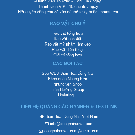
-Thành viên Thường - 1 chủ đề / ngày
-Thành viên VIP - 10 chủ đề / ngày
-Hết quyền đăng chủ để vẫn có thể reply hoặc commment
RAO VẶT CHÚ Ý
Rao vặt tổng hợp
Rao vặt nhà đất
Rao vặt mỹ phẩm làm đẹp
Rao vặt điện thoại
Giải trí tổng hợp
CÁC ĐỐI TÁC
Seo WEB Biên Hòa Đồng Nai
Bánh cuốn Nhung Ken
NhungKen Shop
Trần Hướng Group
Updating...
LIÊN HỆ QUẢNG CÁO BANNER & TEXTLINK
Biên Hòa, Đồng Nai, Việt Nam
info@dongnairaovat.com
dongnairaovat.com@gmail.com