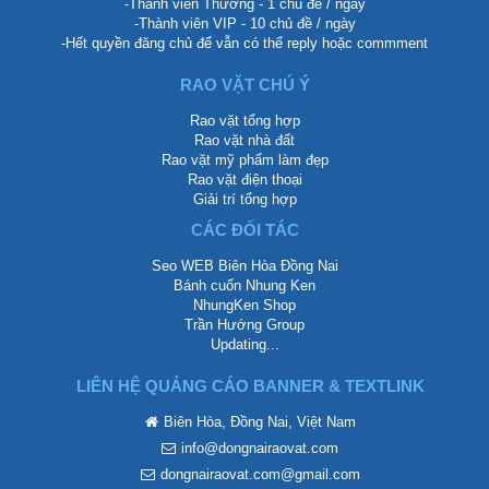
-Thành viên Thường - 1 chủ đề / ngày
-Thành viên VIP - 10 chủ đề / ngày
-Hết quyền đăng chủ để vẫn có thể reply hoặc commment
RAO VẶT CHÚ Ý
Rao vặt tổng hợp
Rao vặt nhà đất
Rao vặt mỹ phẩm làm đẹp
Rao vặt điện thoại
Giải trí tổng hợp
CÁC ĐỐI TÁC
Seo WEB Biên Hòa Đồng Nai
Bánh cuốn Nhung Ken
NhungKen Shop
Trần Hướng Group
Updating...
LIÊN HỆ QUẢNG CÁO BANNER & TEXTLINK
Biên Hòa, Đồng Nai, Việt Nam
info@dongnairaovat.com
dongnairaovat.com@gmail.com