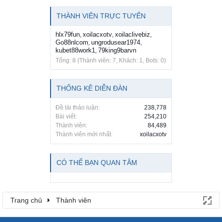
THÀNH VIÊN TRỰC TUYẾN
hlx79fun
xoilacxotv
xoilaclivebiz
,
,
,
Go88nlcom
ungrodusear1974
,
,
kubet88work1
79king9barvn
,
Tổng: 8 (Thành viên: 7, Khách: 1, Bots: 0)
THỐNG KÊ DIỄN ĐÀN
Đề tài thảo luận:
238,778
Bài viết:
254,210
Thành viên:
84,489
Thành viên mới nhất:
xoilacxotv
CÓ THỂ BẠN QUAN TÂM
Trang chủ
Thành viên