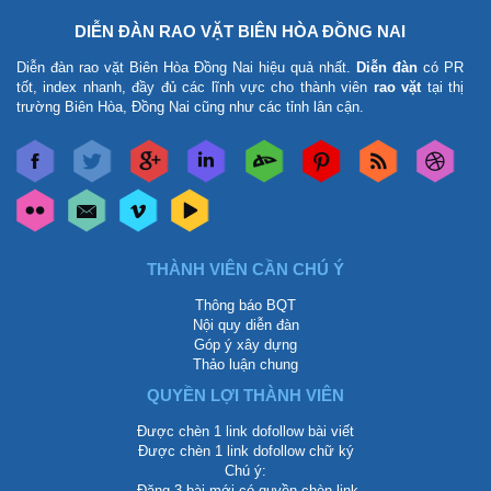
DIỄN ĐÀN RAO VẶT BIÊN HÒA ĐỒNG NAI
Diễn đàn rao vặt Biên Hòa Đồng Nai
hiệu quả nhất.
Diễn đàn
có PR
tốt, index nhanh, đầy đủ các lĩnh vực cho thành viên
rao vặt
tại thị
trường Biên Hòa, Đồng Nai cũng như các tỉnh lân cận.
THÀNH VIÊN CẦN CHÚ Ý
Thông báo BQT
Nội quy diễn đàn
Góp ý xây dựng
Thảo luận chung
QUYỀN LỢI THÀNH VIÊN
Được chèn 1 link dofollow bài viết
Được chèn 1 link dofollow chữ ký
Chú ý:
-Đăng 3 bài mới có quyền chèn link