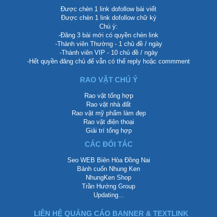
Được chèn 1 link dofollow bài viết
Được chèn 1 link dofollow chữ ký
Chú ý:
-Đăng 3 bài mới có quyền chèn link
-Thành viên Thường - 1 chủ đề / ngày
-Thành viên VIP - 10 chủ đề / ngày
-Hết quyền đăng chủ để vẫn có thể reply hoặc commment
RAO VẶT CHÚ Ý
Rao vặt tổng hợp
Rao vặt nhà đất
Rao vặt mỹ phẩm làm đẹp
Rao vặt điện thoại
Giải trí tổng hợp
CÁC ĐỐI TÁC
Seo WEB Biên Hòa Đồng Nai
Bánh cuốn Nhung Ken
NhungKen Shop
Trần Hướng Group
Updating...
LIÊN HỆ QUẢNG CÁO BANNER & TEXTLINK