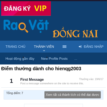
TRANG CHỦ
THÀNH VIÊN
ĐĂNG NHẬP
Trang chủ
Thành viên
hienqg2003
Hoạt động gần đây
New Profile Posts
...
Điểm thưởng dành cho hienqg2003
1
First Message
Thưởng vào:
19/6/17
Post a message somewhere on the site to receive this.
Tổng điểm: 7
Xem tất cả thành tích có thể đạt được