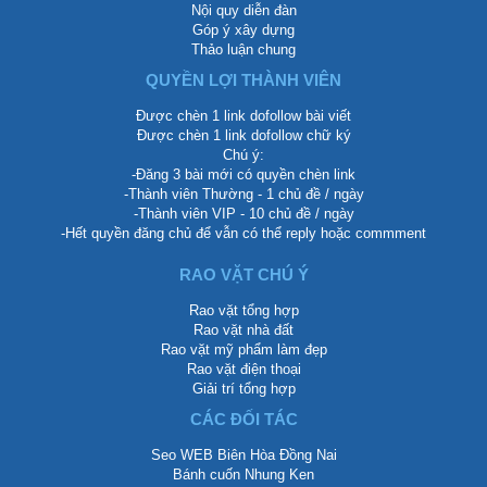
Nội quy diễn đàn
Góp ý xây dựng
Thảo luận chung
QUYỀN LỢI THÀNH VIÊN
Được chèn 1 link dofollow bài viết
Được chèn 1 link dofollow chữ ký
Chú ý:
-Đăng 3 bài mới có quyền chèn link
-Thành viên Thường - 1 chủ đề / ngày
-Thành viên VIP - 10 chủ đề / ngày
-Hết quyền đăng chủ để vẫn có thể reply hoặc commment
RAO VẶT CHÚ Ý
Rao vặt tổng hợp
Rao vặt nhà đất
Rao vặt mỹ phẩm làm đẹp
Rao vặt điện thoại
Giải trí tổng hợp
CÁC ĐỐI TÁC
Seo WEB Biên Hòa Đồng Nai
Bánh cuốn Nhung Ken