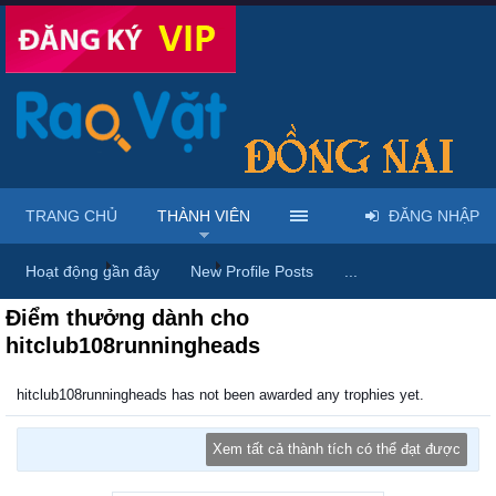
TRANG CHỦ
THÀNH VIÊN
ĐĂNG NHẬP
Trang chủ
Thành viên
hitclub108runningheads
Hoạt động gần đây
New Profile Posts
...
Điểm thưởng dành cho
hitclub108runningheads
hitclub108runningheads has not been awarded any trophies yet.
Xem tất cả thành tích có thể đạt được