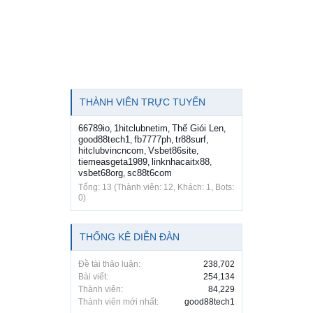
THÀNH VIÊN TRỰC TUYẾN
66789io
1hitclubnetim
Thế Giói Len
,
,
,
good88tech1
fb7777ph
tr88surf
,
,
,
hitclubvincncom
Vsbet86site
,
,
tiemeasgeta1989
linknhacaitx88
,
,
vsbet68org
sc88t6com
,
Tổng: 13 (Thành viên: 12, Khách: 1, Bots:
0)
THỐNG KÊ DIỄN ĐÀN
Đề tài thảo luận:
238,702
Bài viết:
254,134
Thành viên:
84,229
Thành viên mới nhất:
good88tech1