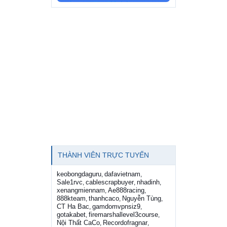
THÀNH VIÊN TRỰC TUYẾN
keobongdaguru
dafavietnam
,
,
Sale1rvc
cablescrapbuyer
nhadinh
,
,
,
xenangmiennam
Ae888racing
,
,
888kteam
thanhcaco
Nguyễn Tùng
,
,
,
CT Ha Bac
gamdomvpnsiz9
,
,
gotakabet
firemarshallevel3course
,
,
Nội Thất CaCo
Recordofragnar
,
,