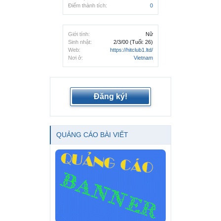
Điểm thành tích:
0
Giới tính:
Nữ
Sinh nhật:
2/3/00
(Tuổi: 26)
Web:
https://hitclub1.ltd/
Nơi ở:
Vietnam
Đăng ký!
QUẢNG CÁO BÀI VIẾT