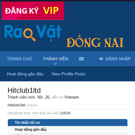
TRANG CHỦ
THÀNH VIÊN
ĐĂNG NHẬP
Trang chủ
Thành viên
Hitclub1ltd
Hoạt động gần đây
New Profile Posts
...
Hitclub1ltd
Thành viên mới
, Nữ, 26,
đến từ
Vietnam
Hitclub1ltd
12/5/26
Hitclub1ltd được nhìn thấy lần cuối:
12/5/26
Tin nhắn hồ sơ
Hoạt động gần đây