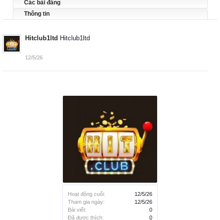
Các bài đăng
Thông tin
Hitclub1ltd
Hitclub1ltd
12/5/26
Hoạt động cuối:
12/5/26
Tham gia ngày:
12/5/26
Bài viết:
0
Đã được thích:
0