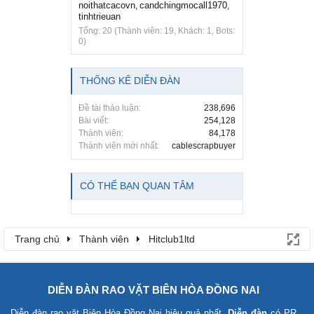
noithatcacovn
candchingmocall1970
,
,
tinhtrieuan
Tổng: 20 (Thành viên: 19, Khách: 1, Bots:
0)
THỐNG KÊ DIỄN ĐÀN
Đề tài thảo luận:
238,696
Bài viết:
254,128
Thành viên:
84,178
Thành viên mới nhất:
cablescrapbuyer
CÓ THỂ BẠN QUAN TÂM
Trang chủ
Thành viên
Hitclub1ltd
DIỄN ĐÀN RAO VẶT BIÊN HÒA ĐỒNG NAI
Diễn đàn rao vặt Biên Hòa Đồng Nai
hiệu quả nhất.
Diễn đàn
có PR