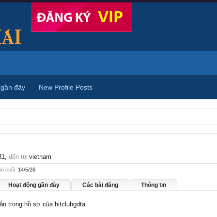
 gần đây
New Profile Posts
31,
đến từ
vietnam
ần cuối:
14/5/26
Hoạt động gần đây
Các bài đăng
Thông tin
hắn trong hồ sơ của hitclubgdta.