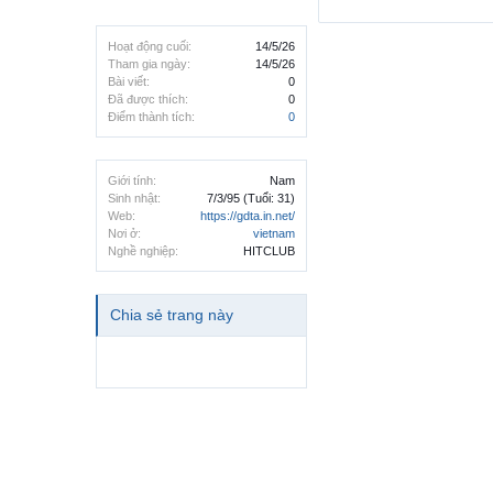
Hoạt động cuối:
14/5/26
Tham gia ngày:
14/5/26
Bài viết:
0
Đã được thích:
0
Điểm thành tích:
0
Giới tính:
Nam
Sinh nhật:
7/3/95
(Tuổi: 31)
Web:
https://gdta.in.net/
Nơi ở:
vietnam
Nghề nghiệp:
HITCLUB
Chia sẻ trang này