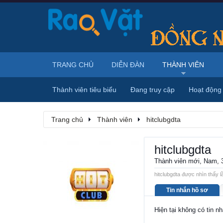
TRANG CHỦ
DIỄN ĐÀN
THÀNH VIÊN
Thành viên tiêu biểu
Đang truy cập
Hoạt động
Trang chủ
Thành viên
hitclubgdta
hitclubgdta
Thành viên mới
, Nam, 
hitclubgdta được nhìn thấy l
Tin nhắn hồ sơ
Hiện tại không có tin n