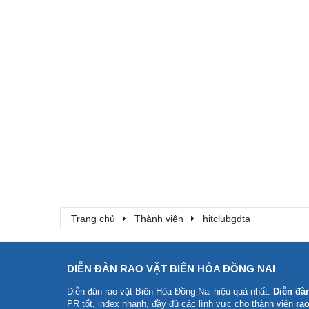
Trang chủ
Thành viên
hitclubgdta
DIỄN ĐÀN RAO VẶT BIÊN HÒA ĐỒNG NAI
Diễn đàn rao vặt Biên Hòa Đồng Nai
hiệu quả nhất.
Diễn đà
PR tốt, index nhanh, đầy đủ các lĩnh vực cho thành viên
rao