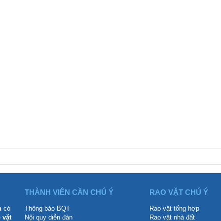
THÀNH VIÊN CẦN CHÚ Ý
RAO VẶT CHÚ Ý
n
có
Thông báo BQT
Rao vặt tổng hợp
 vặt
Nội quy diễn đàn
Rao vặt nhà đất