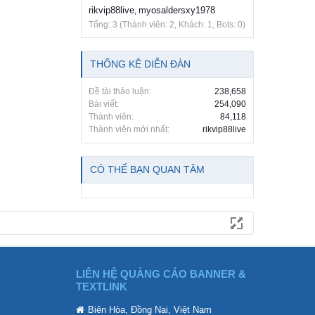
rikvip88live
myosaldersxy1978
,
Tổng: 3 (Thành viên: 2, Khách: 1, Bots: 0)
THỐNG KÊ DIỄN ĐÀN
Đề tài thảo luận:
238,658
Bài viết:
254,090
Thành viên:
84,118
Thành viên mới nhất:
rikvip88live
CÓ THỂ BẠN QUAN TÂM
LIÊN HỆ QUẢNG CÁO BANNER &
TEXTLINK
Biên Hòa, Đồng Nai, Việt Nam