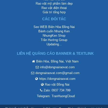
Rao vặt mỹ phẩm làm đẹp
Rao vặt điện thoại
Giải trí tổng hợp
CÁC ĐỐI TÁC
Seo WEB Biên Hòa Đồng Nai
Bánh cuốn Nhung Ken
NhungKen Shop
Trần Hướng Group
Updating...
LIÊN HỆ QUẢNG CÁO BANNER & TEXTLINK
Biên Hòa, Đồng Nai, Việt Nam
info@dongnairaovat.com
dongnairaovat.com@gmail.com
https://dongnairaovat.com
Rao vặt Đồng Nai
Zalo: 0937 734 799
Telegram: TranHuongCloud