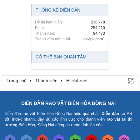
THỐNG KÊ DIỄN ĐÀN
Đề tài thảo luận:
238,778
Bài viết:
254,210
Thành viên:
84,473
Thành viên mới nhất:
okvipiocom1
CÓ THỂ BẠN QUAN TÂM
Trang chủ
Thành viên
Hitclubrnet
DIỄN ĐÀN RAO VẶT BIÊN HÒA ĐỒNG NAI
Diễn đàn rao vặt Biên Hòa Đồng Nai
hiệu quả nhất.
Diễn đàn
có PR
tốt, index nhanh, đầy đủ các lĩnh vực cho thành viên
rao vặt
tại thị
trường Biên Hòa, Đồng Nai cũng như các tỉnh lân cận.