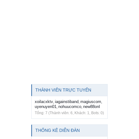
THÀNH VIÊN TRỰC TUYẾN
xoilacxktv
iagainstiband
magiuscom
,
,
,
uyenuyen01
nohuucomco
new88onl
,
,
Tổng: 7 (Thành viên: 6, Khách: 1, Bots: 0)
THỐNG KÊ DIỄN ĐÀN