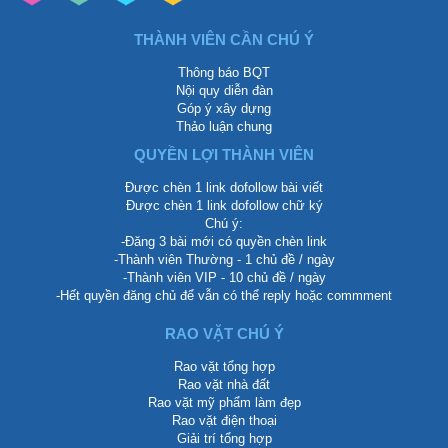
THÀNH VIÊN CẦN CHÚ Ý
Thông báo BQT
Nội quy diễn đàn
Góp ý xây dựng
Thảo luận chung
QUYỀN LỢI THÀNH VIÊN
Được chèn 1 link dofollow bài viết
Được chèn 1 link dofollow chữ ký
Chú ý:
-Đăng 3 bài mới có quyền chèn link
-Thành viên Thường - 1 chủ đề / ngày
-Thành viên VIP - 10 chủ đề / ngày
-Hết quyền đăng chủ để vẫn có thể reply hoặc commment
RAO VẶT CHÚ Ý
Rao vặt tổng hợp
Rao vặt nhà đất
Rao vặt mỹ phẩm làm đẹp
Rao vặt điện thoại
Giải trí tổng hợp