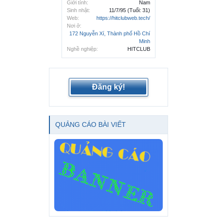
Giới tính:
Nam
Sinh nhật:
11/7/95
(Tuổi: 31)
Web:
https://hitclubweb.tech/
Nơi ở:
172 Nguyễn Xí, Thành phố Hồ Chí
Minh
Nghề nghiệp:
HITCLUB
Đăng ký!
QUẢNG CÁO BÀI VIẾT