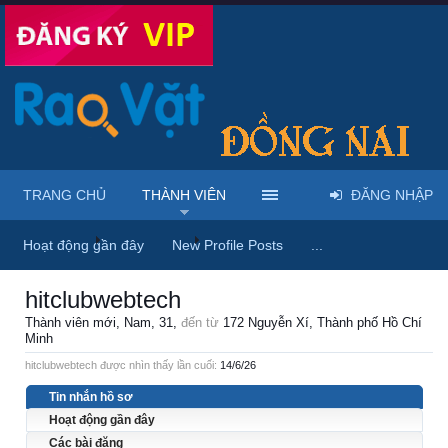
TRANG CHỦ
THÀNH VIÊN
ĐĂNG NHẬP
Trang chủ
Thành viên
hitclubwebtech
Hoạt động gần đây
New Profile Posts
...
hitclubwebtech
Thành viên mới
, Nam, 31,
đến từ
172 Nguyễn Xí, Thành phố Hồ Chí
Minh
hitclubwebtech được nhìn thấy lần cuối:
14/6/26
Tin nhắn hồ sơ
Hoạt động gần đây
Các bài đăng