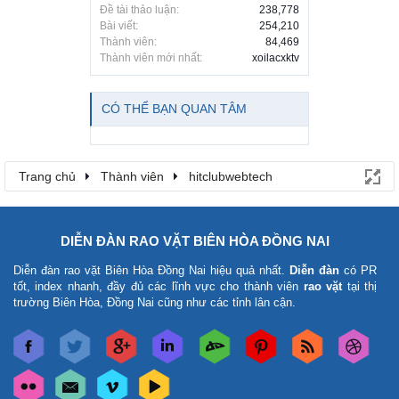
Đề tài thảo luận:
238,778
Bài viết:
254,210
Thành viên:
84,469
Thành viên mới nhất:
xoilacxktv
CÓ THỂ BẠN QUAN TÂM
Trang chủ
Thành viên
hitclubwebtech
DIỄN ĐÀN RAO VẶT BIÊN HÒA ĐỒNG NAI
Diễn đàn rao vặt Biên Hòa Đồng Nai
hiệu quả nhất.
Diễn đàn
có PR
tốt, index nhanh, đầy đủ các lĩnh vực cho thành viên
rao vặt
tại thị
trường Biên Hòa, Đồng Nai cũng như các tỉnh lân cận.