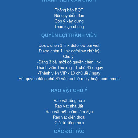
Thông báo BQT
Nội quy diễn đàn
Góp ý xây dựng
Thảo luận chung
QUYỀN LỢI THÀNH VIÊN
Được chèn 1 link dofollow bài viết
Được chèn 1 link dofollow chữ ký
Chú ý:
-Đăng 3 bài mới có quyền chèn link
-Thành viên Thường - 1 chủ đề / ngày
-Thành viên VIP - 10 chủ đề / ngày
-Hết quyền đăng chủ để vẫn có thể reply hoặc commment
RAO VẶT CHÚ Ý
Rao vặt tổng hợp
Rao vặt nhà đất
Rao vặt mỹ phẩm làm đẹp
Rao vặt điện thoại
Giải trí tổng hợp
CÁC ĐỐI TÁC