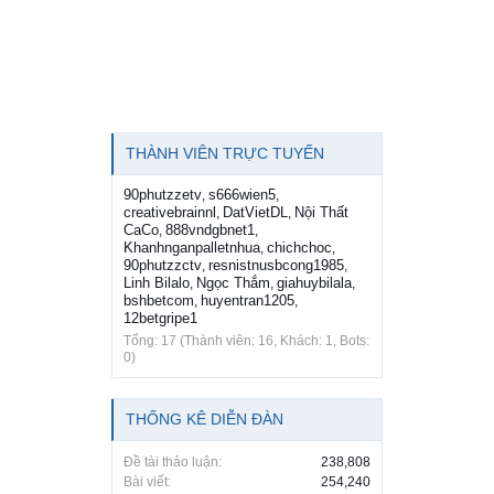
THÀNH VIÊN TRỰC TUYẾN
90phutzzetv
s666wien5
,
,
creativebrainnl
DatVietDL
Nội Thất
,
,
CaCo
888vndgbnet1
,
,
Khanhnganpalletnhua
chichchoc
,
,
90phutzzctv
resnistnusbcong1985
,
,
Linh Bilalo
Ngọc Thắm
giahuybilala
,
,
,
bshbetcom
huyentran1205
,
,
12betgripe1
Tổng: 17 (Thành viên: 16, Khách: 1, Bots:
0)
THỐNG KÊ DIỄN ĐÀN
Đề tài thảo luận:
238,808
Bài viết:
254,240