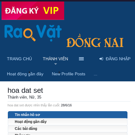
TRANG CHỦ
THÀNH VIÊN
ĐĂNG NHẬP
Trang chủ
Thành viên
hoa dat set
Hoạt động gần đây
New Profile Posts
...
hoa dat set
Thành viên
, Nữ, 35
hoa dat set được nhìn thấy lần cuối:
28/6/16
Tin nhắn hồ sơ
Hoạt động gần đây
Các bài đăng