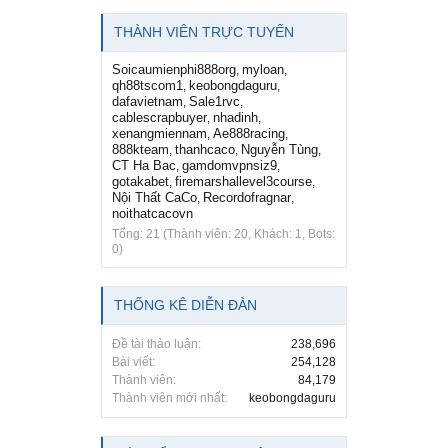
THÀNH VIÊN TRỰC TUYẾN
Soicaumienphi888org
myloan
,
,
qh88tscom1
keobongdaguru
,
,
dafavietnam
Sale1rvc
,
,
cablescrapbuyer
nhadinh
,
,
xenangmiennam
Ae888racing
,
,
888kteam
thanhcaco
Nguyễn Tùng
,
,
,
CT Ha Bac
gamdomvpnsiz9
,
,
gotakabet
firemarshallevel3course
,
,
Nội Thất CaCo
Recordofragnar
,
,
noithatcacovn
Tổng: 21 (Thành viên: 20, Khách: 1, Bots:
0)
THỐNG KÊ DIỄN ĐÀN
Đề tài thảo luận:
238,696
Bài viết:
254,128
Thành viên:
84,179
Thành viên mới nhất:
keobongdaguru