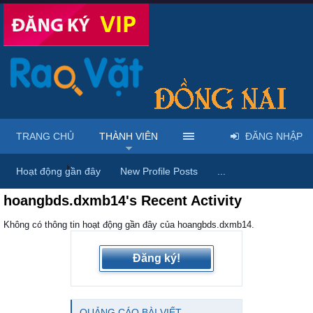
TRANG CHỦ
THÀNH VIÊN
ĐĂNG NHẬP
Trang chủ
Thành viên
Hoạt động gần đây
New Profile Posts
...
hoangbds.dxmb14's Recent Activity
Không có thông tin hoạt động gần đây của hoangbds.dxmb14.
Đăng ký!
QUẢNG CÁO BÀI VIẾT