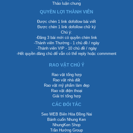
Thảo luận chung
QUYỀN LỢI THÀNH VIÊN
Được chèn 1 link dofollow bài viết
Được chèn 1 link dofollow chữ ký
Chú ý:
-Đăng 3 bài mới có quyền chèn link
-Thành viên Thường - 1 chủ đề / ngày
-Thành viên VIP - 10 chủ đề / ngày
-Hết quyền đăng chủ để vẫn có thể reply hoặc commment
RAO VẶT CHÚ Ý
Rao vặt tổng hợp
Rao vặt nhà đất
Rao vặt mỹ phẩm làm đẹp
Rao vặt điện thoại
Giải trí tổng hợp
CÁC ĐỐI TÁC
Seo WEB Biên Hòa Đồng Nai
Bánh cuốn Nhung Ken
NhungKen Shop
Trần Hướng Group