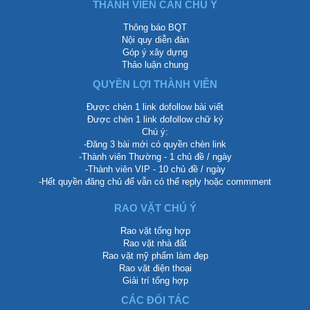
THÀNH VIÊN CẦN CHÚ Ý
Thông báo BQT
Nội quy diễn đàn
Góp ý xây dựng
Thảo luận chung
QUYỀN LỢI THÀNH VIÊN
Được chèn 1 link dofollow bài viết
Được chèn 1 link dofollow chữ ký
Chú ý:
-Đăng 3 bài mới có quyền chèn link
-Thành viên Thường - 1 chủ đề / ngày
-Thành viên VIP - 10 chủ đề / ngày
-Hết quyền đăng chủ để vẫn có thể reply hoặc commment
RAO VẶT CHÚ Ý
Rao vặt tổng hợp
Rao vặt nhà đất
Rao vặt mỹ phẩm làm đẹp
Rao vặt điện thoại
Giải trí tổng hợp
CÁC ĐỐI TÁC