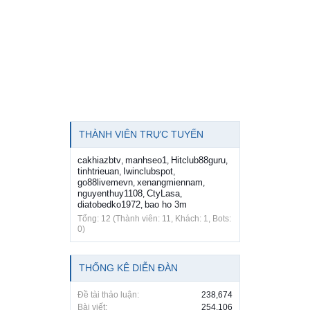
THÀNH VIÊN TRỰC TUYẾN
cakhiazbtv
manhseo1
Hitclub88guru
,
,
,
tinhtrieuan
Iwinclubspot
,
,
go88livemevn
xenangmiennam
,
,
nguyenthuy1108
CtyLasa
,
,
diatobedko1972
bao ho 3m
,
Tổng: 12 (Thành viên: 11, Khách: 1, Bots:
0)
THỐNG KÊ DIỄN ĐÀN
Đề tài thảo luận:
238,674
Bài viết:
254,106