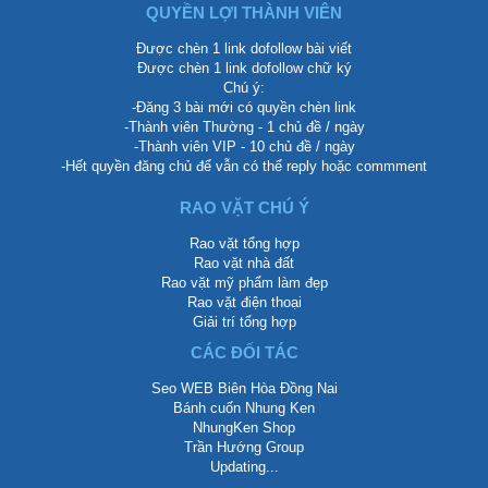
QUYỀN LỢI THÀNH VIÊN
Được chèn 1 link dofollow bài viết
Được chèn 1 link dofollow chữ ký
Chú ý:
-Đăng 3 bài mới có quyền chèn link
-Thành viên Thường - 1 chủ đề / ngày
-Thành viên VIP - 10 chủ đề / ngày
-Hết quyền đăng chủ để vẫn có thể reply hoặc commment
RAO VẶT CHÚ Ý
Rao vặt tổng hợp
Rao vặt nhà đất
Rao vặt mỹ phẩm làm đẹp
Rao vặt điện thoại
Giải trí tổng hợp
CÁC ĐỐI TÁC
Seo WEB Biên Hòa Đồng Nai
Bánh cuốn Nhung Ken
NhungKen Shop
Trần Hướng Group
Updating...