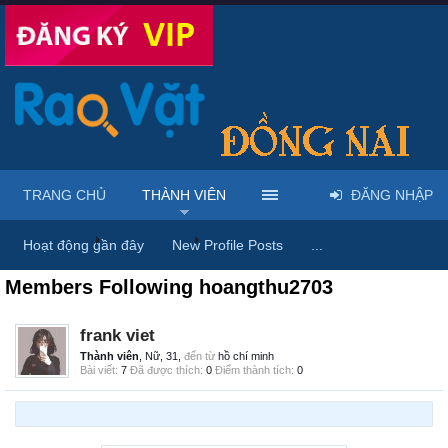
TRANG CHỦ
THÀNH VIÊN
ĐĂNG NHẬP
Trang chủ
Thành viên
hoangthu2703
Hoạt động gần đây
New Profile Posts
...
Members Following hoangthu2703
frank viet
Thành viên
, Nữ, 31,
đến từ
hồ chí minh
Bài viết:
7
Đã được thích:
0
Điểm thành tích:
0