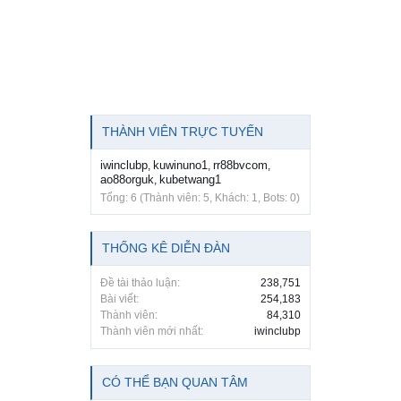
THÀNH VIÊN TRỰC TUYẾN
iwinclubp
kuwinuno1
rr88bvcom
,
,
,
ao88orguk
kubetwang1
,
Tổng: 6 (Thành viên: 5, Khách: 1, Bots: 0)
THỐNG KÊ DIỄN ĐÀN
Đề tài thảo luận:
238,751
Bài viết:
254,183
Thành viên:
84,310
Thành viên mới nhất:
iwinclubp
CÓ THỂ BẠN QUAN TÂM