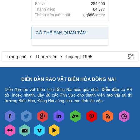
Bài viết:
254,200
Thành viên:
84,377
Thành viên mới nhất:
gq888combr
CÓ THỂ BẠN QUAN TÂM
Trang chủ
Thành viên
hojanglii1995
DIỄN ĐÀN RAO VẶT BIÊN HÒA ĐỒNG NAI
Diễn đàn rao vặt Biên Hòa Đồng Nai
hiệu quả nhất.
Diễn đàn
có PR
tốt, index nhanh, đầy đủ các lĩnh vực cho thành viên
rao vặt
tại thị
trường Biên Hòa, Đồng Nai cũng như các tỉnh lân cận.