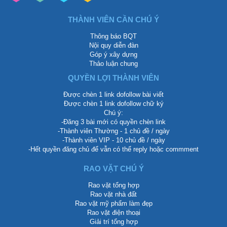
THÀNH VIÊN CẦN CHÚ Ý
Thông báo BQT
Nội quy diễn đàn
Góp ý xây dựng
Thảo luận chung
QUYỀN LỢI THÀNH VIÊN
Được chèn 1 link dofollow bài viết
Được chèn 1 link dofollow chữ ký
Chú ý:
-Đăng 3 bài mới có quyền chèn link
-Thành viên Thường - 1 chủ đề / ngày
-Thành viên VIP - 10 chủ đề / ngày
-Hết quyền đăng chủ để vẫn có thể reply hoặc commment
RAO VẶT CHÚ Ý
Rao vặt tổng hợp
Rao vặt nhà đất
Rao vặt mỹ phẩm làm đẹp
Rao vặt điện thoại
Giải trí tổng hợp