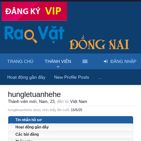
TRANG CHỦ
THÀNH VIÊN
ĐĂNG NHẬP
Trang chủ
Thành viên
hungletuanhehe
Hoạt động gần đây
New Profile Posts
...
hungletuanhehe
Thành viên mới
, Nam, 23,
đến từ
Việt Nam
hungletuanhehe được nhìn thấy lần cuối:
15/5/25
Tin nhắn hồ sơ
Hoạt động gần đây
Các bài đăng