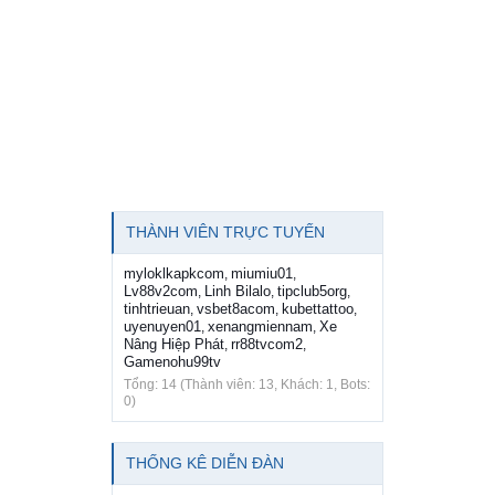
THÀNH VIÊN TRỰC TUYẾN
myloklkapkcom
miumiu01
,
,
Lv88v2com
Linh Bilalo
tipclub5org
,
,
,
tinhtrieuan
vsbet8acom
kubettattoo
,
,
,
uyenuyen01
xenangmiennam
Xe
,
,
Nâng Hiệp Phát
rr88tvcom2
,
,
Gamenohu99tv
Tổng: 14 (Thành viên: 13, Khách: 1, Bots:
0)
THỐNG KÊ DIỄN ĐÀN