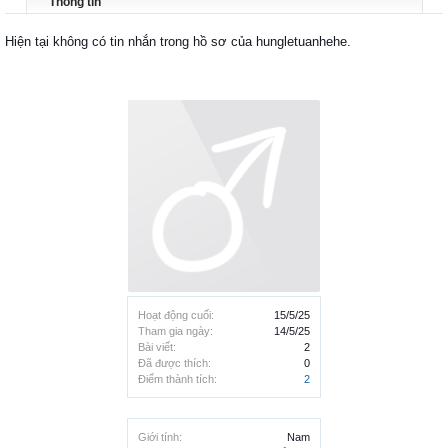
Thông tin
Hiện tại không có tin nhắn trong hồ sơ của hungletuanhehe.
Hoạt động cuối:
15/5/25
Tham gia ngày:
14/5/25
Bài viết:
2
Đã được thích:
0
Điểm thành tích:
2
Giới tính:
Nam