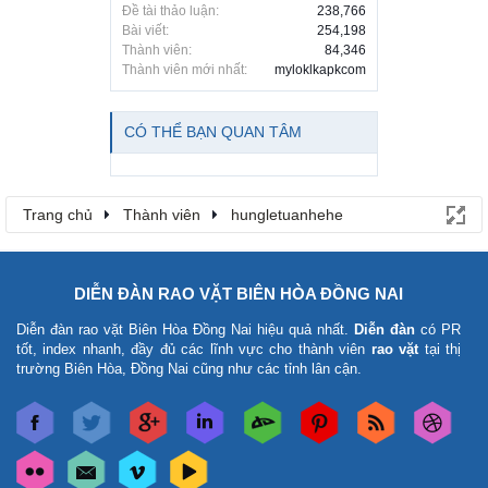
Đề tài thảo luận:
238,766
Bài viết:
254,198
Thành viên:
84,346
Thành viên mới nhất:
myloklkapkcom
CÓ THỂ BẠN QUAN TÂM
Trang chủ
Thành viên
hungletuanhehe
DIỄN ĐÀN RAO VẶT BIÊN HÒA ĐỒNG NAI
Diễn đàn rao vặt Biên Hòa Đồng Nai
hiệu quả nhất.
Diễn đàn
có PR
tốt, index nhanh, đầy đủ các lĩnh vực cho thành viên
rao vặt
tại thị
trường Biên Hòa, Đồng Nai cũng như các tỉnh lân cận.