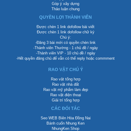
Góp ý xây dựng
Thảo luận chung
QUYỀN LỢI THÀNH VIÊN
Được chèn 1 link dofollow bài viết
Được chèn 1 link dofollow chữ ký
Chú ý:
-Đăng 3 bài mới có quyền chèn link
-Thành viên Thường - 1 chủ đề / ngày
-Thành viên VIP - 10 chủ đề / ngày
-Hết quyền đăng chủ để vẫn có thể reply hoặc commment
RAO VẶT CHÚ Ý
Rao vặt tổng hợp
Rao vặt nhà đất
Rao vặt mỹ phẩm làm đẹp
Rao vặt điện thoại
Giải trí tổng hợp
CÁC ĐỐI TÁC
Seo WEB Biên Hòa Đồng Nai
Bánh cuốn Nhung Ken
NhungKen Shop