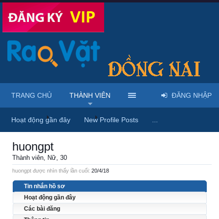
TRANG CHỦ
THÀNH VIÊN
ĐĂNG NHẬP
Trang chủ
Thành viên
huongpt
Hoạt động gần đây
New Profile Posts
...
huongpt
Thành viên
, Nữ, 30
huongpt được nhìn thấy lần cuối:
20/4/18
Tin nhắn hồ sơ
Hoạt động gần đây
Các bài đăng