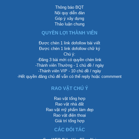
Thông báo BQT
Nội quy diễn đàn
Góp ý xây dựng
Thảo luận chung
QUYỀN LỢI THÀNH VIÊN
Được chèn 1 link dofollow bài viết
Được chèn 1 link dofollow chữ ký
Chú ý:
-Đăng 3 bài mới có quyền chèn link
-Thành viên Thường - 1 chủ đề / ngày
-Thành viên VIP - 10 chủ đề / ngày
-Hết quyền đăng chủ để vẫn có thể reply hoặc commment
RAO VẶT CHÚ Ý
Rao vặt tổng hợp
Rao vặt nhà đất
Rao vặt mỹ phẩm làm đẹp
Rao vặt điện thoại
Giải trí tổng hợp
CÁC ĐỐI TÁC