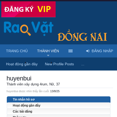
TRANG CHỦ
THÀNH VIÊN
ĐĂNG NHẬP
Trang chủ
Thành viên
huyenbui
Hoạt động gần đây
New Profile Posts
...
huyenbui
Thành viên xây dựng 4rum
, Nữ, 37
huyenbui được nhìn thấy lần cuối:
13/8/25
Tin nhắn hồ sơ
Hoạt động gần đây
Các bài đăng