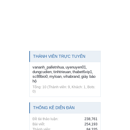
THÀNH VIÊN TRỰC TUYẾN
vananh_palletnhua
uyenuyen01
,
,
dungcudien
tinhtrieuan
thabet6vip1
,
,
,
sc88bio0
myloan
vihabrand
giày bảo
,
,
,
hộ
Tổng: 10 (Thành viên: 9, Khách: 1, Bots:
0)
THỐNG KÊ DIỄN ĐÀN
Đề tài thảo luận:
238,761
Bài viết:
254,193
Thành viên:
84,335