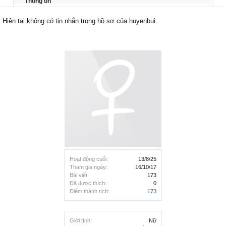
Thông tin
Hiện tại không có tin nhắn trong hồ sơ của huyenbui.
Hoạt động cuối:
13/8/25
Tham gia ngày:
16/10/17
Bài viết:
173
Đã được thích:
0
Điểm thành tích:
173
Giới tính:
Nữ