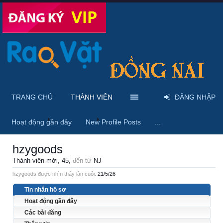
TRANG CHỦ
THÀNH VIÊN
ĐĂNG NHẬP
Trang chủ
Thành viên
hzygoods
Hoạt động gần đây
New Profile Posts
...
hzygoods
Thành viên mới
, 45,
đến từ
NJ
hzygoods được nhìn thấy lần cuối:
21/5/26
Tin nhắn hồ sơ
Hoạt động gần đây
Các bài đăng