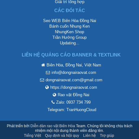
Giải trí tổng hợp
CÁC ĐỐI TÁC
Seo WEB Biên Hòa Đồng Nai
Bánh cuốn Nhung Ken
NhungKen Shop
Trần Hướng Group
Updating...
LIÊN HỆ QUẢNG CÁO BANNER & TEXTLINK
Biên Hòa, Đồng Nai, Việt Nam
info@dongnairaovat.com
dongnairaovat.com@gmail.com
https://dongnairaovat.com
Rao vặt Đồng Nai
Zalo: 0937 734 799
Telegram: TranHuongCloud
Phát triển bởi
Diễn đàn rao vặt Biên Hòa
Team. Chúng tôi không chịu trách
nhiệm mội nội dung thành viên đăng lên.
Tiếng Việt
Quy định và Nội quy
Liên hệ
Trợ giúp