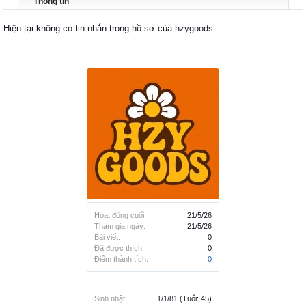
Thông tin
Hiện tại không có tin nhắn trong hồ sơ của hzygoods.
Hoạt động cuối:
21/5/26
Tham gia ngày:
21/5/26
Bài viết:
0
Đã được thích:
0
Điểm thành tích:
0
Sinh nhật:
1/1/81
(Tuổi: 45)