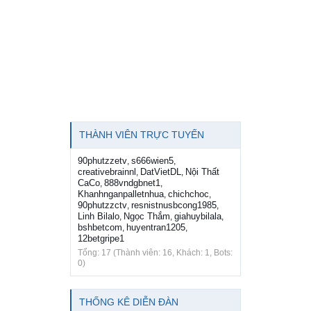
THÀNH VIÊN TRỰC TUYẾN
90phutzzetv
s666wien5
,
,
creativebrainnl
DatVietDL
Nội Thất
,
,
CaCo
888vndgbnet1
,
,
Khanhnganpalletnhua
chichchoc
,
,
90phutzzctv
resnistnusbcong1985
,
,
Linh Bilalo
Ngọc Thắm
giahuybilala
,
,
,
bshbetcom
huyentran1205
,
,
12betgripe1
Tổng: 17 (Thành viên: 16, Khách: 1, Bots:
0)
THỐNG KÊ DIỄN ĐÀN