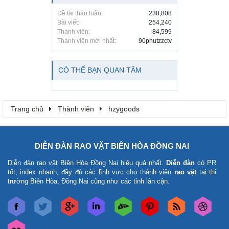
Đề tài thảo luận:
238,808
Bài viết:
254,240
Thành viên:
84,599
Thành viên mới nhất:
90phutzzctv
CÓ THỂ BẠN QUAN TÂM
Trang chủ
Thành viên
hzygoods
DIỄN ĐÀN RAO VẶT BIÊN HÒA ĐỒNG NAI
Diễn đàn rao vặt Biên Hòa Đồng Nai
hiệu quả nhất.
Diễn đàn
có PR
tốt, index nhanh, đầy đủ các lĩnh vực cho thành viên
rao vặt
tại thị
trường Biên Hòa, Đồng Nai cũng như các tỉnh lân cận.