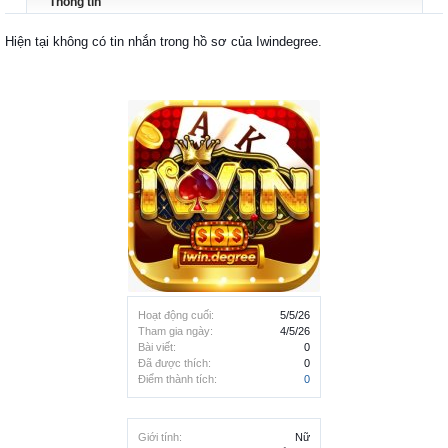
Thông tin
Hiện tại không có tin nhắn trong hồ sơ của Iwindegree.
Hoạt động cuối:
5/5/26
Tham gia ngày:
4/5/26
Bài viết:
0
Đã được thích:
0
Điểm thành tích:
0
Giới tính:
Nữ