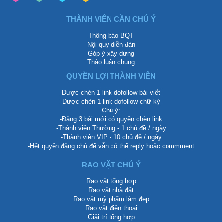
THÀNH VIÊN CẦN CHÚ Ý
Thông báo BQT
Nội quy diễn đàn
Góp ý xây dựng
Thảo luận chung
QUYỀN LỢI THÀNH VIÊN
Được chèn 1 link dofollow bài viết
Được chèn 1 link dofollow chữ ký
Chú ý:
-Đăng 3 bài mới có quyền chèn link
-Thành viên Thường - 1 chủ đề / ngày
-Thành viên VIP - 10 chủ đề / ngày
-Hết quyền đăng chủ để vẫn có thể reply hoặc commment
RAO VẶT CHÚ Ý
Rao vặt tổng hợp
Rao vặt nhà đất
Rao vặt mỹ phẩm làm đẹp
Rao vặt điện thoại
Giải trí tổng hợp