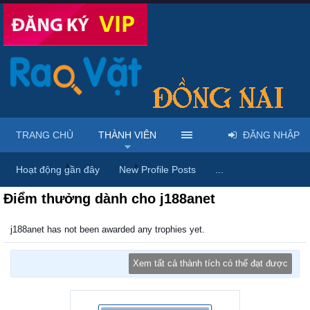
TRANG CHỦ
THÀNH VIÊN
ĐĂNG NHẬP
Trang chủ
Thành viên
j188anet
Hoạt động gần đây
New Profile Posts
...
Điểm thưởng dành cho j188anet
j188anet has not been awarded any trophies yet.
Xem tất cả thành tích có thể đạt được