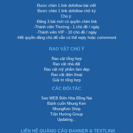
Được chèn 1 link dofollow bài viết
Được chèn 1 link dofollow chữ ký
Chú ý:
-Đăng 3 bài mới có quyền chèn link
-Thành viên Thường - 1 chủ đề / ngày
-Thành viên VIP - 10 chủ đề / ngày
-Hết quyền đăng chủ để vẫn có thể reply hoặc commment
RAO VẶT CHÚ Ý
Rao vặt tổng hợp
Rao vặt nhà đất
Rao vặt mỹ phẩm làm đẹp
Rao vặt điện thoại
Giải trí tổng hợp
CÁC ĐỐI TÁC
Seo WEB Biên Hòa Đồng Nai
Bánh cuốn Nhung Ken
NhungKen Shop
Trần Hướng Group
Updating...
LIÊN HỆ QUẢNG CÁO BANNER & TEXTLINK