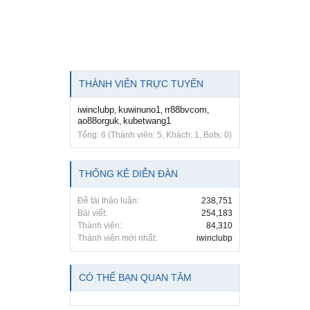
THÀNH VIÊN TRỰC TUYẾN
iwinclubp
kuwinuno1
rr88bvcom
,
,
,
ao88orguk
kubetwang1
,
Tổng: 6 (Thành viên: 5, Khách: 1, Bots: 0)
THỐNG KÊ DIỄN ĐÀN
Đề tài thảo luận:
238,751
Bài viết:
254,183
Thành viên:
84,310
Thành viên mới nhất:
iwinclubp
CÓ THỂ BẠN QUAN TÂM