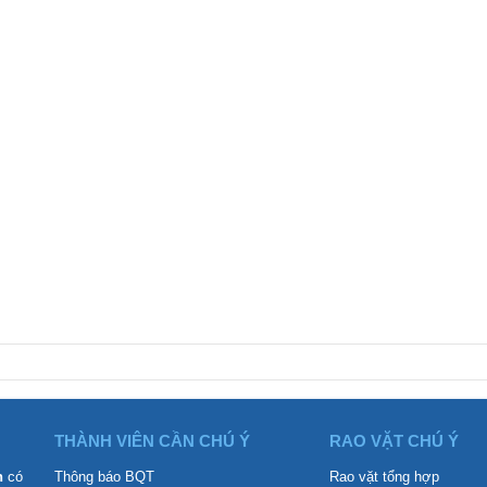
THÀNH VIÊN CẦN CHÚ Ý
RAO VẶT CHÚ Ý
n
có
Thông báo BQT
Rao vặt tổng hợp