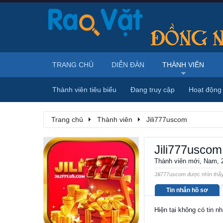
TRANG CHỦ
DIỄN ĐÀN
THÀNH VIÊN
Thành viên tiêu biểu
Đang truy cập
Hoạt động
Trang chủ
Thành viên
Jili777uscom
Jili777uscom
Thành viên mới
, Nam, 
Jili777uscom được nhìn thấy
Tin nhắn hồ sơ
Hiện tại không có tin n