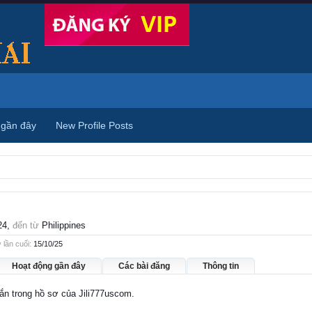
 gần đây
New Profile Posts
24,
đến từ
Philippines
 lần cuối:
15/10/25
Hoạt động gần đây
Các bài đăng
Thông tin
hắn trong hồ sơ của Jili777uscom.