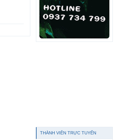
THÀNH VIÊN TRỰC TUYẾN