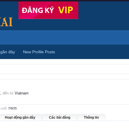
 gần đây
New Profile Posts
7,
đến từ
Viatnam
 cuối:
7/9/25
Hoạt động gần đây
Các bài đăng
Thông tin