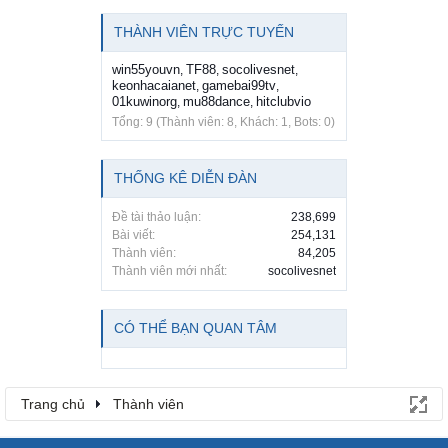
THÀNH VIÊN TRỰC TUYẾN
win55youvn
TF88
socolivesnet
,
,
,
keonhacaianet
gamebai99tv
,
,
01kuwinorg
mu88dance
hitclubvio
,
,
Tổng: 9 (Thành viên: 8, Khách: 1, Bots: 0)
THỐNG KÊ DIỄN ĐÀN
Đề tài thảo luận:
238,699
Bài viết:
254,131
Thành viên:
84,205
Thành viên mới nhất:
socolivesnet
CÓ THỂ BẠN QUAN TÂM
Trang chủ
Thành viên