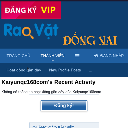
TRANG CHỦ
THÀNH VIÊN
ĐĂNG NHẬP
Trang chủ
Thành viên
Hoạt động gần đây
New Profile Posts
...
Kaiyunqc168com's Recent Activity
Không có thông tin hoạt động gần đây của Kaiyunqc168com.
Đăng ký!
QUẢNG CÁO BÀI VIẾT