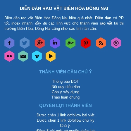
DIỄN ĐÀN RAO VẶT BIÊN HÒA ĐỒNG NAI
Diễn đàn rao vặt Biên Hòa Đồng Nai
hiệu quả nhất.
Diễn đàn
có PR
tốt, index nhanh, đầy đủ các lĩnh vực cho thành viên
rao vặt
tại thị
trường Biên Hòa, Đồng Nai cũng như các tỉnh lân cận.
THÀNH VIÊN CẦN CHÚ Ý
Thông báo BQT
Nội quy diễn đàn
Góp ý xây dựng
Thảo luận chung
QUYỀN LỢI THÀNH VIÊN
Được chèn 1 link dofollow bài viết
Được chèn 1 link dofollow chữ ký
Chú ý:
-Đăng 3 bài mới có quyền chèn link