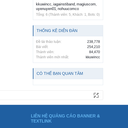
kkuwincc
iagainstiband
magiuscom
,
,
,
uyenuyen01
nohuucomco
,
Tổng: 6 (Thành viên: 5, Khách: 1, Bots: 0)
THỐNG KÊ DIỄN ĐÀN
Đề tài thảo luận:
238,778
Bài viết:
254,210
Thành viên:
84,470
Thành viên mới nhất:
kkuwincc
CÓ THỂ BẠN QUAN TÂM
LIÊN HỆ QUẢNG CÁO BANNER &
TEXTLINK