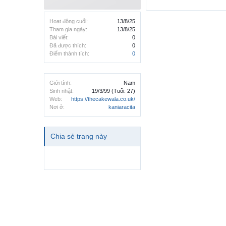
Hoạt động cuối:
13/8/25
Tham gia ngày:
13/8/25
Bài viết:
0
Đã được thích:
0
Điểm thành tích:
0
Giới tính:
Nam
Sinh nhật:
19/3/99
(Tuổi: 27)
Web:
https://thecakewala.co.uk/
Nơi ở:
kaniaracita
Chia sẻ trang này