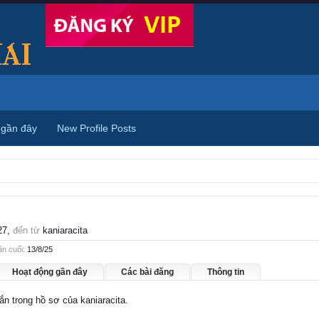
 gần đây
New Profile Posts
27,
đến từ
kaniaracita
ần cuối:
13/8/25
Hoạt động gần đây
Các bài đăng
Thông tin
hắn trong hồ sơ của kaniaracita.