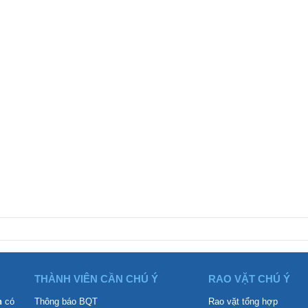
THÀNH VIÊN CẦN CHÚ Ý
RAO VẶT CHÚ Ý
n
có
Thông báo BQT
Rao vặt tổng hợp