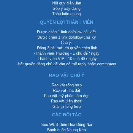
Nội quy diễn đàn
Góp ý xây dựng
Thảo luận chung
QUYỀN LỢI THÀNH VIÊN
Được chèn 1 link dofollow bài viết
Được chèn 1 link dofollow chữ ký
Chú ý:
-Đăng 3 bài mới có quyền chèn link
-Thành viên Thường - 1 chủ đề / ngày
-Thành viên VIP - 10 chủ đề / ngày
-Hết quyền đăng chủ để vẫn có thể reply hoặc commment
RAO VẶT CHÚ Ý
Rao vặt tổng hợp
Rao vặt nhà đất
Rao vặt mỹ phẩm làm đẹp
Rao vặt điện thoại
Giải trí tổng hợp
CÁC ĐỐI TÁC
Seo WEB Biên Hòa Đồng Nai
Bánh cuốn Nhung Ken