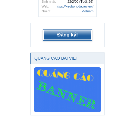
Sinh nhật:
22/2/00
(Tuổi: 26)
Web:
https://keobongda.review/
Nơi ở:
Vietnam
Đăng ký!
QUẢNG CÁO BÀI VIẾT