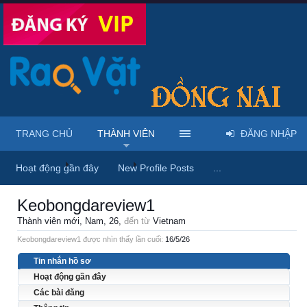
TRANG CHỦ
THÀNH VIÊN
ĐĂNG NHẬP
Trang chủ
Thành viên
Keobongdareview1
Hoạt động gần đây
New Profile Posts
...
Keobongdareview1
Thành viên mới
, Nam, 26,
đến từ
Vietnam
Keobongdareview1 được nhìn thấy lần cuối:
16/5/26
Tin nhắn hồ sơ
Hoạt động gần đây
Các bài đăng