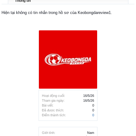
Thông tin
Hiện tại không có tin nhắn trong hồ sơ của Keobongdareview1.
Hoạt động cuối:
16/5/26
Tham gia ngày:
16/5/26
Bài viết:
0
Đã được thích:
0
Điểm thành tích:
0
Giới tính:
Nam