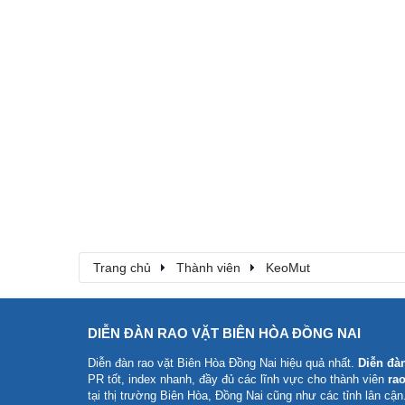
Trang chủ
Thành viên
KeoMut
DIỄN ĐÀN RAO VẶT BIÊN HÒA ĐỒNG NAI
Diễn đàn rao vặt Biên Hòa Đồng Nai
hiệu quả nhất.
Diễn đà
PR tốt, index nhanh, đầy đủ các lĩnh vực cho thành viên
rao
tại thị trường Biên Hòa, Đồng Nai cũng như các tỉnh lân cận