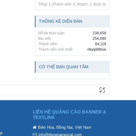
Tổng: 1 (Thành viên: 0, Khách: 1, Bots: 0)
THỐNG KÊ DIỄN ĐÀN
Đề tài thảo luận:
238,658
Bài viết:
254,090
Thành viên:
84,118
Thành viên mới nhất:
rikvip88live
CÓ THỂ BẠN QUAN TÂM
LIÊN HỆ QUẢNG CÁO BANNER &
TEXTLINK
Biên Hòa, Đồng Nai, Việt Nam
ẹp
info@dongnairaovat.com