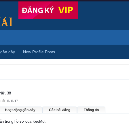
 gần đây
New Profile Posts
 Nữ, 38
uối:
11/11/17
Hoạt động gần đây
Các bài đăng
Thông tin
hắn trong hồ sơ của KeoMut.