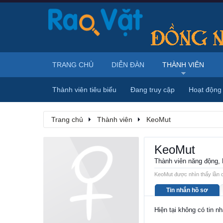
TRANG CHỦ
DIỄN ĐÀN
THÀNH VIÊN
Thành viên tiêu biểu
Đang truy cập
Hoạt động
Trang chủ
Thành viên
KeoMut
KeoMut
Thành viên năng động
,
KeoMut được nhìn thấy lần c
Tin nhắn hồ sơ
Hiện tại không có tin n