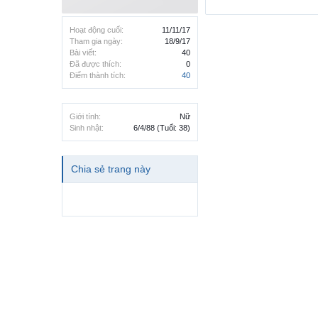
Hoạt động cuối:
11/11/17
Tham gia ngày:
18/9/17
Bài viết:
40
Đã được thích:
0
Điểm thành tích:
40
Giới tính:
Nữ
Sinh nhật:
6/4/88
(Tuổi: 38)
Chia sẻ trang này