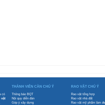
THÀNH VIÊN CẦN CHÚ Ý
RAO VẶT CHÚ Ý
n
có
Thông báo BQT
Rao vặt tổng hợp
 vặt
Nội quy diễn đàn
Rao vặt nhà đất
.
Góp ý xây dựng
Rao vặt mỹ phẩm làm đ