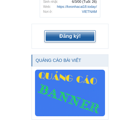
Sinh nhật:
6/3/00
(Tuổi: 26)
Web:
https://keonhacai18.today/
Nơi ở:
VIETNAM
Đăng ký!
QUẢNG CÁO BÀI VIẾT