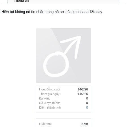
Thông tin
Hiện tại không có tin nhắn trong hồ sơ của keonhacai18today.
Hoạt động cuối:
14/2/26
Tham gia ngày:
14/2/26
Bài viết:
0
Đã được thích:
0
Điểm thành tích:
0
Giới tính:
Nam