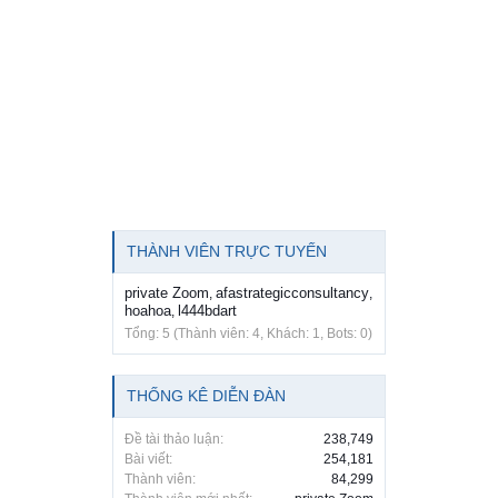
THÀNH VIÊN TRỰC TUYẾN
private Zoom
afastrategicconsultancy
,
,
hoahoa
l444bdart
,
Tổng: 5 (Thành viên: 4, Khách: 1, Bots: 0)
THỐNG KÊ DIỄN ĐÀN
Đề tài thảo luận:
238,749
Bài viết:
254,181
Thành viên:
84,299