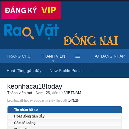
TRANG CHỦ
THÀNH VIÊN
ĐĂNG NHẬP
Trang chủ
Thành viên
keonhacai18today
Hoạt động gần đây
New Profile Posts
...
keonhacai18today
Thành viên mới
, Nam, 26,
đến từ
VIETNAM
keonhacai18today được nhìn thấy lần cuối:
14/2/26
Tin nhắn hồ sơ
Hoạt động gần đây
Các bài đăng