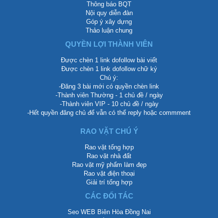
Thông báo BQT
Nội quy diễn đàn
Góp ý xây dựng
Thảo luận chung
QUYỀN LỢI THÀNH VIÊN
Được chèn 1 link dofollow bài viết
Được chèn 1 link dofollow chữ ký
Chú ý:
-Đăng 3 bài mới có quyền chèn link
-Thành viên Thường - 1 chủ đề / ngày
-Thành viên VIP - 10 chủ đề / ngày
-Hết quyền đăng chủ để vẫn có thể reply hoặc commment
RAO VẶT CHÚ Ý
Rao vặt tổng hợp
Rao vặt nhà đất
Rao vặt mỹ phẩm làm đẹp
Rao vặt điện thoại
Giải trí tổng hợp
CÁC ĐỐI TÁC
Seo WEB Biên Hòa Đồng Nai