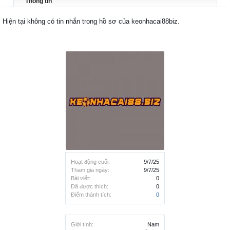
Thông tin
Hiện tại không có tin nhắn trong hồ sơ của keonhacai88biz.
Hoạt động cuối:
9/7/25
Tham gia ngày:
9/7/25
Bài viết:
0
Đã được thích:
0
Điểm thành tích:
0
Giới tính:
Nam