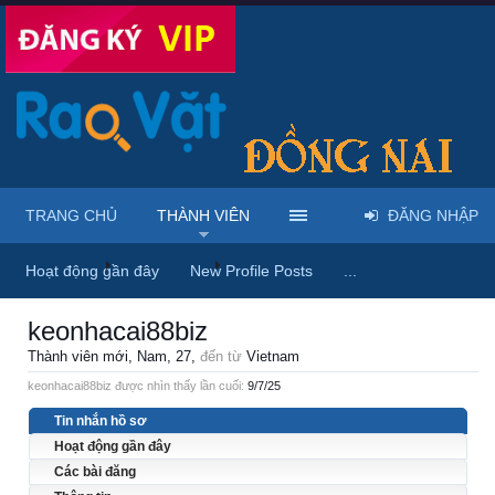
TRANG CHỦ
THÀNH VIÊN
ĐĂNG NHẬP
Trang chủ
Thành viên
keonhacai88biz
Hoạt động gần đây
New Profile Posts
...
keonhacai88biz
Thành viên mới
, Nam, 27,
đến từ
Vietnam
keonhacai88biz được nhìn thấy lần cuối:
9/7/25
Tin nhắn hồ sơ
Hoạt động gần đây
Các bài đăng