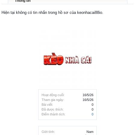
Thông tin
Hiện tại không có tin nhắn trong hồ sơ của keonhacai88io.
Hoạt động cuối:
16/5/26
Tham gia ngày:
16/5/26
Bài viết:
0
Đã được thích:
0
Điểm thành tích:
0
Giới tính:
Nam