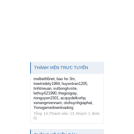
THÀNH VIÊN TRỰC TUYẾN
melbet66net
bao ho 3m
,
,
treetnidely1984
huyentran1205
,
,
tinhtrieuan
sutbongtvsite
,
,
lethuy621990
thegioigiay
,
,
rionguyen1501
acquydelkorhp
,
,
xenangmiennam
otohuynhgiaphat
,
,
Yonogamedownloadorg
Tổng: 14 (Thành viên: 13, Khách: 1, Bots:
0)