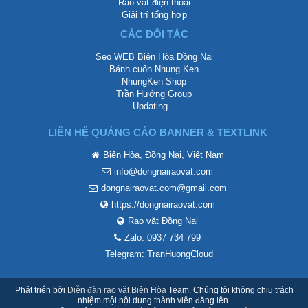
Rao vặt điện thoại
Giải trí tổng hợp
CÁC ĐỐI TÁC
Seo WEB Biên Hòa Đồng Nai
Bánh cuốn Nhung Ken
NhungKen Shop
Trần Hướng Group
Updating...
LIÊN HỆ QUẢNG CÁO BANNER & TEXTLINK
Biên Hòa, Đồng Nai, Việt Nam
info@dongnairaovat.com
dongnairaovat.com@gmail.com
https://dongnairaovat.com
Rao vặt Đồng Nai
Zalo: 0937 734 799
Telegram: TranHuongCloud
Phát triển bởi
Diễn đàn rao vặt Biên Hòa
Team. Chúng tôi không chịu trách
nhiệm mội nội dung thành viên đăng lên.