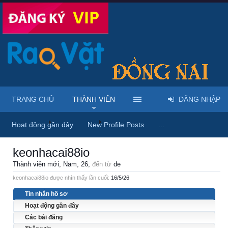
TRANG CHỦ
THÀNH VIÊN
ĐĂNG NHẬP
Trang chủ
Thành viên
keonhacai88io
Hoạt động gần đây
New Profile Posts
...
keonhacai88io
Thành viên mới
, Nam, 26,
đến từ
de
keonhacai88io được nhìn thấy lần cuối:
16/5/26
Tin nhắn hồ sơ
Hoạt động gần đây
Các bài đăng