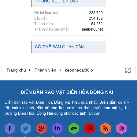
THỐNG KÊ DIỄN ĐÀN
Đề tài thảo luận:
238,720
Bài viết:
254,152
Thành viên:
84,252
Thành viên mới nhất:
melbet66net
CÓ THỂ BẠN QUAN TÂM
Trang chủ
Thành viên
keonhacai88io
DIỄN ĐÀN RAO VẶT BIÊN HÒA ĐỒNG NAI
Diễn đàn rao vặt Biên Hòa Đồng Nai
hiệu quả nhất.
Diễn đàn
có PR
tốt, index nhanh, đầy đủ các lĩnh vực cho thành viên
rao vặt
tại thị
trường Biên Hòa, Đồng Nai cũng như các tỉnh lân cận.