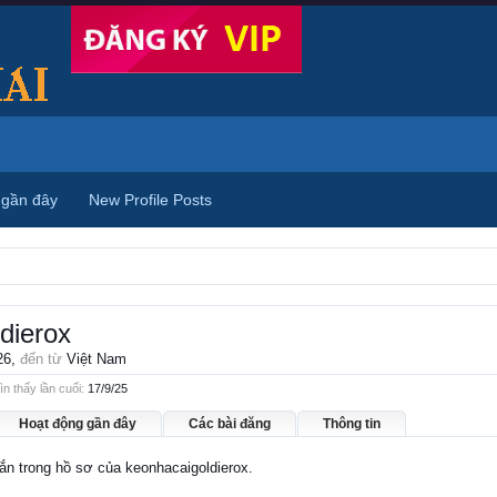
 gần đây
New Profile Posts
dierox
26,
đến từ
Việt Nam
n thấy lần cuối:
17/9/25
Hoạt động gần đây
Các bài đăng
Thông tin
hắn trong hồ sơ của keonhacaigoldierox.