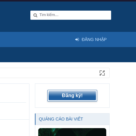
ĐĂNG NHẬP
Đăng ký!
QUẢNG CÁO BÀI VIẾT