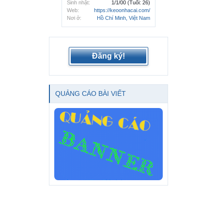
Sinh nhật:
1/1/00
(Tuổi: 26)
Web:
https://keoonhacai.com/
Nơi ở:
Hồ Chí Minh, Việt Nam
Đăng ký!
QUẢNG CÁO BÀI VIẾT