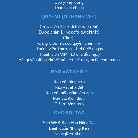
Góp ý xây dựng
Thảo luận chung
QUYỀN LỢI THÀNH VIÊN
Được chèn 1 link dofollow bài viết
Được chèn 1 link dofollow chữ ký
Chú ý:
-Đăng 3 bài mới có quyền chèn link
-Thành viên Thường - 1 chủ đề / ngày
-Thành viên VIP - 10 chủ đề / ngày
-Hết quyền đăng chủ để vẫn có thể reply hoặc commment
RAO VẶT CHÚ Ý
Rao vặt tổng hợp
Rao vặt nhà đất
Rao vặt mỹ phẩm làm đẹp
Rao vặt điện thoại
Giải trí tổng hợp
CÁC ĐỐI TÁC
Seo WEB Biên Hòa Đồng Nai
Bánh cuốn Nhung Ken
NhungKen Shop