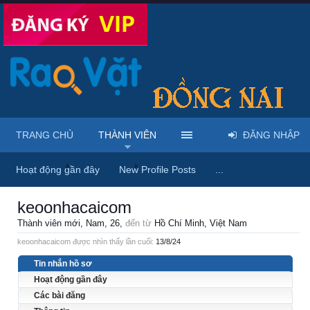
TRANG CHỦ
THÀNH VIÊN
ĐĂNG NHẬP
Trang chủ
Thành viên
keoonhacaicom
Hoạt động gần đây
New Profile Posts
...
keoonhacaicom
Thành viên mới
, Nam, 26,
đến từ
Hồ Chí Minh, Việt Nam
keoonhacaicom được nhìn thấy lần cuối:
13/8/24
Tin nhắn hồ sơ
Hoạt động gần đây
Các bài đăng