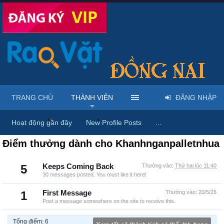
TRANG CHỦ
THÀNH VIÊN
ĐĂNG NHẬP
Trang chủ
Thành viên
Khanhnganpalletnhua
Hoạt động gần đây
New Profile Posts
...
Điểm thưởng dành cho Khanhnganpalletnhua
5
Keeps Coming Back
Thưởng vào:
Thứ hai lúc 11:40
30 messages posted. You must like it here!
1
First Message
Thưởng vào:
20/5/26
Post a message somewhere on the site to receive this.
Tổng điểm: 6