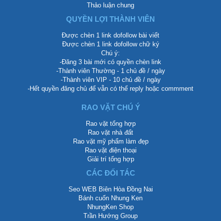
Thảo luận chung
QUYỀN LỢI THÀNH VIÊN
Được chèn 1 link dofollow bài viết
Được chèn 1 link dofollow chữ ký
Chú ý:
-Đăng 3 bài mới có quyền chèn link
-Thành viên Thường - 1 chủ đề / ngày
-Thành viên VIP - 10 chủ đề / ngày
-Hết quyền đăng chủ để vẫn có thể reply hoặc commment
RAO VẶT CHÚ Ý
Rao vặt tổng hợp
Rao vặt nhà đất
Rao vặt mỹ phẩm làm đẹp
Rao vặt điện thoại
Giải trí tổng hợp
CÁC ĐỐI TÁC
Seo WEB Biên Hòa Đồng Nai
Bánh cuốn Nhung Ken
NhungKen Shop
Trần Hướng Group