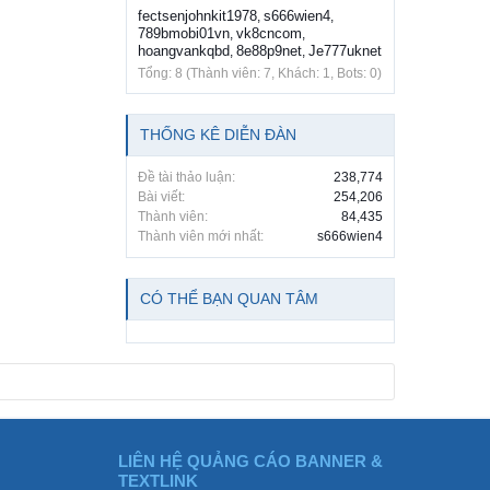
fectsenjohnkit1978
s666wien4
,
,
789bmobi01vn
vk8cncom
,
,
hoangvankqbd
8e88p9net
Je777uknet
,
,
Tổng: 8 (Thành viên: 7, Khách: 1, Bots: 0)
THỐNG KÊ DIỄN ĐÀN
Đề tài thảo luận:
238,774
Bài viết:
254,206
Thành viên:
84,435
Thành viên mới nhất:
s666wien4
CÓ THỂ BẠN QUAN TÂM
LIÊN HỆ QUẢNG CÁO BANNER &
TEXTLINK