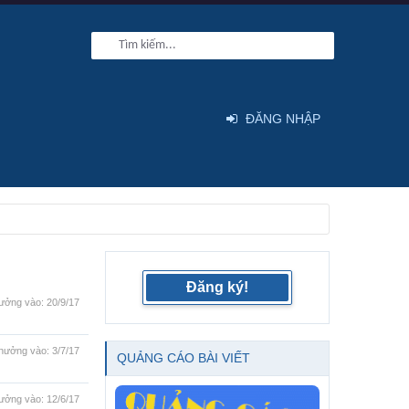
ĐĂNG NHẬP
Đăng ký!
ưởng vào:
20/9/17
hưởng vào:
3/7/17
QUẢNG CÁO BÀI VIẾT
ưởng vào:
12/6/17