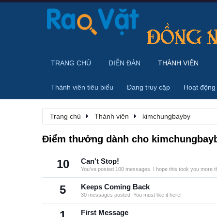
TRANG CHỦ
DIỄN ĐÀN
THÀNH VIÊN
Thành viên tiêu biểu
Đang truy cập
Hoạt động
Trang chủ
Thành viên
kimchungbayby
Điểm thưởng dành cho kimchungbay
10
Can't Stop!
You've posted 100 messages. I hope this took you more t
5
Keeps Coming Back
30 messages posted. You must like it here!
1
First Message