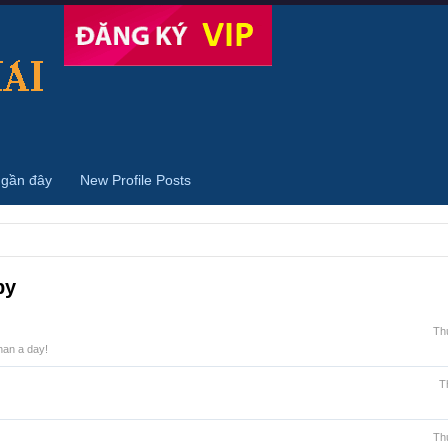
 gần đây
New Profile Posts
by
Th
han a day!
T
Th