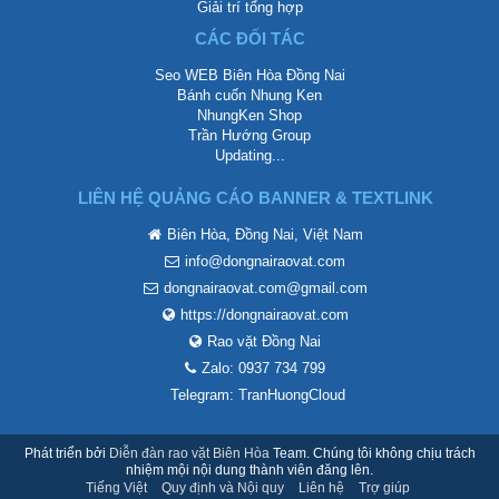
Giải trí tổng hợp
CÁC ĐỐI TÁC
Seo WEB Biên Hòa Đồng Nai
Bánh cuốn Nhung Ken
NhungKen Shop
Trần Hướng Group
Updating...
LIÊN HỆ QUẢNG CÁO BANNER & TEXTLINK
Biên Hòa, Đồng Nai, Việt Nam
info@dongnairaovat.com
dongnairaovat.com@gmail.com
https://dongnairaovat.com
Rao vặt Đồng Nai
Zalo: 0937 734 799
Telegram: TranHuongCloud
Phát triển bởi
Diễn đàn rao vặt Biên Hòa
Team. Chúng tôi không chịu trách
nhiệm mội nội dung thành viên đăng lên.
Tiếng Việt
Quy định và Nội quy
Liên hệ
Trợ giúp