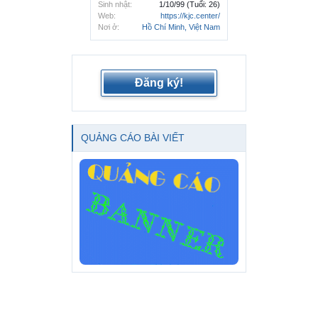
Sinh nhật:
1/10/99
(Tuổi: 26)
Web:
https://kjc.center/
Nơi ở:
Hồ Chí Minh, Việt Nam
Đăng ký!
QUẢNG CÁO BÀI VIẾT