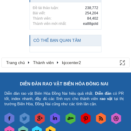
Đề tài thảo luận:
238,772
Bài viết:
254,204
Thành viên:
84,402
Thành viên mới nhất:
ea88gold
CÓ THỂ BẠN QUAN TÂM
Trang chủ
Thành viên
kjccenter2
DIỄN ĐÀN RAO VẶT BIÊN HÒA ĐỒNG NAI
Diễn đàn rao vặt Biên Hòa Đồng Nai
hiệu quả nhất.
Diễn đàn
có PR
tốt, index nhanh, đầy đủ các lĩnh vực cho thành viên
rao vặt
tại thị
trường Biên Hòa, Đồng Nai cũng như các tỉnh lân cận.