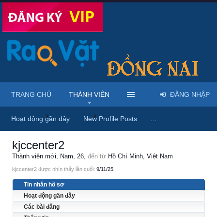
TRANG CHỦ
THÀNH VIÊN
ĐĂNG NHẬP
Trang chủ
Thành viên
kjccenter2
Hoạt động gần đây
New Profile Posts
...
kjccenter2
Thành viên mới
, Nam, 26,
đến từ
Hồ Chí Minh, Việt Nam
kjccenter2 được nhìn thấy lần cuối:
9/11/25
Tin nhắn hồ sơ
Hoạt động gần đây
Các bài đăng