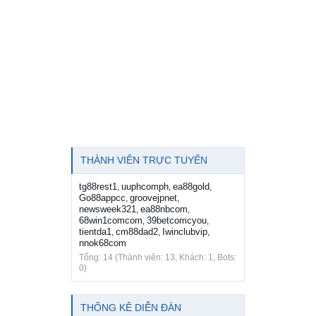
THÀNH VIÊN TRỰC TUYẾN
tg88rest1
uuphcomph
ea88gold
,
,
,
Go88appcc
groovejpnet
,
,
newsweek321
ea88nbcom
,
,
68win1comcom
39betcomcyou
,
,
tientda1
cm88dad2
Iwinclubvip
,
,
,
nnok68com
Tổng: 14 (Thành viên: 13, Khách: 1, Bots:
0)
THỐNG KÊ DIỄN ĐÀN