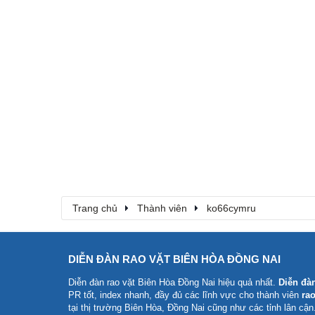
Trang chủ
Thành viên
ko66cymru
DIỄN ĐÀN RAO VẶT BIÊN HÒA ĐỒNG NAI
Diễn đàn rao vặt Biên Hòa Đồng Nai
hiệu quả nhất.
Diễn đà
PR tốt, index nhanh, đầy đủ các lĩnh vực cho thành viên
rao
tại thị trường Biên Hòa, Đồng Nai cũng như các tỉnh lân cận