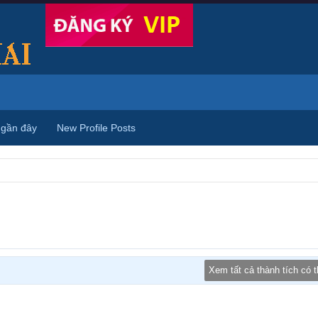
 gần đây
New Profile Posts
Xem tất cả thành tích có 