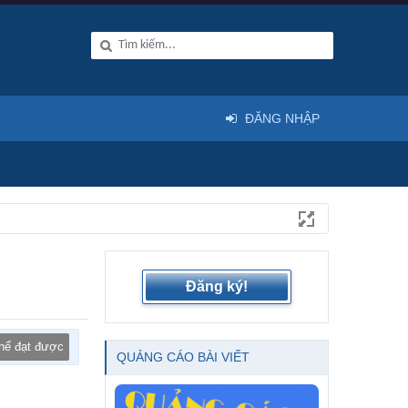
ĐĂNG NHẬP
Đăng ký!
thể đạt được
QUẢNG CÁO BÀI VIẾT