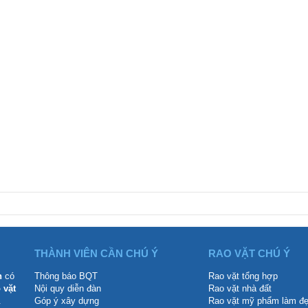
THÀNH VIÊN CẦN CHÚ Ý
RAO VẶT CHÚ Ý
n
có
Thông báo BQT
Rao vặt tổng hợp
 vặt
Nội quy diễn đàn
Rao vặt nhà đất
.
Góp ý xây dựng
Rao vặt mỹ phẩm làm đ