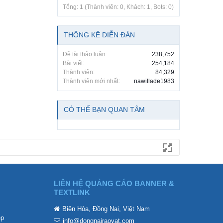
Tổng: 1 (Thành viên: 0, Khách: 1, Bots: 0)
THỐNG KÊ DIỄN ĐÀN
Đề tài thảo luận:
238,752
Bài viết:
254,184
Thành viên:
84,329
Thành viên mới nhất:
nawillade1983
CÓ THỂ BẠN QUAN TÂM
LIÊN HỆ QUẢNG CÁO BANNER &
TEXTLINK
Biên Hòa, Đồng Nai, Việt Nam
ẹp
info@dongnairaovat.com