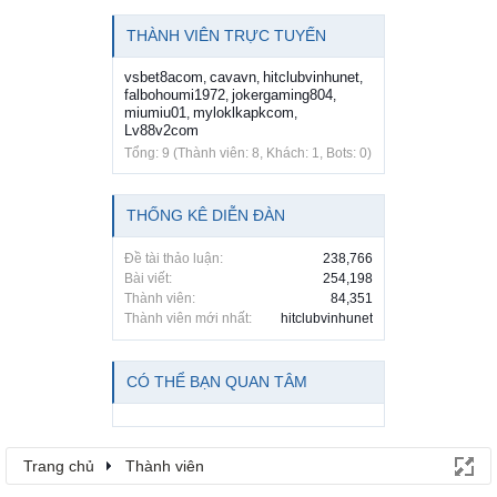
THÀNH VIÊN TRỰC TUYẾN
vsbet8acom
cavavn
hitclubvinhunet
,
,
,
falbohoumi1972
jokergaming804
,
,
miumiu01
myloklkapkcom
,
,
Lv88v2com
Tổng: 9 (Thành viên: 8, Khách: 1, Bots: 0)
THỐNG KÊ DIỄN ĐÀN
Đề tài thảo luận:
238,766
Bài viết:
254,198
Thành viên:
84,351
Thành viên mới nhất:
hitclubvinhunet
CÓ THỂ BẠN QUAN TÂM
Trang chủ
Thành viên