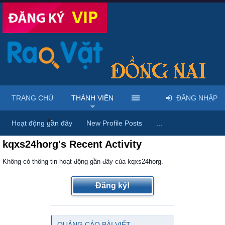
TRANG CHỦ
THÀNH VIÊN
ĐĂNG NHẬP
Trang chủ
Thành viên
Hoạt động gần đây
New Profile Posts
...
kqxs24horg's Recent Activity
Không có thông tin hoạt động gần đây của kqxs24horg.
Đăng ký!
QUẢNG CÁO BÀI VIẾT