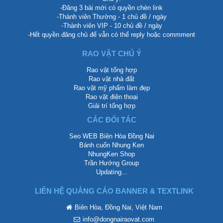
-Đăng 3 bài mới có quyền chèn link
-Thành viên Thường - 1 chủ đề / ngày
-Thành viên VIP - 10 chủ đề / ngày
-Hết quyền đăng chủ để vẫn có thể reply hoặc commment
RAO VẶT CHÚ Ý
Rao vặt tổng hợp
Rao vặt nhà đất
Rao vặt mỹ phẩm làm đẹp
Rao vặt điện thoại
Giải trí tổng hợp
CÁC ĐỐI TÁC
Seo WEB Biên Hòa Đồng Nai
Bánh cuốn Nhung Ken
NhungKen Shop
Trần Hướng Group
Updating...
LIÊN HỆ QUẢNG CÁO BANNER & TEXTLINK
Biên Hòa, Đồng Nai, Việt Nam
info@dongnairaovat.com